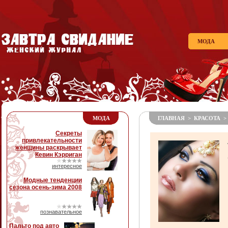
МОДА
МОДА
ГЛАВНАЯ
>
КРАСОТА
>
Секреты
привлекательности
женщины раскрывает
Кевин Кэрриган
интересное
Модные тенденции
сезона осень-зима 2008
познавательное
Пальто под авто