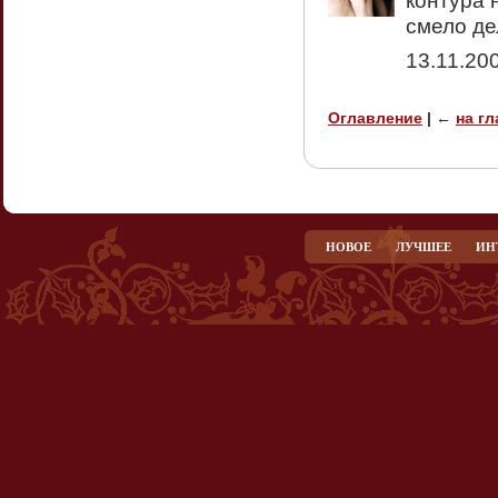
контура 
смело де
13.11.20
Оглавление
|
←
на г
НОВОЕ
ЛУЧШЕЕ
ИН