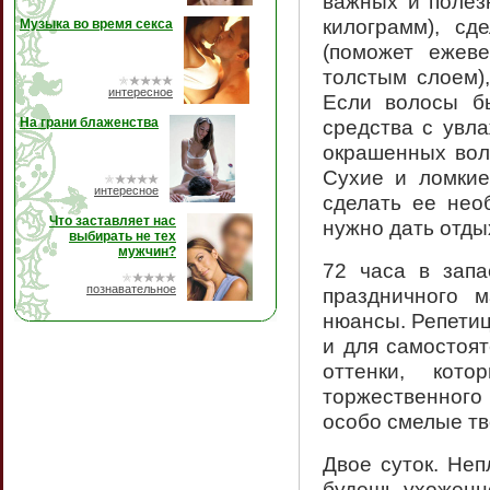
важных и полез
килограмм), сд
Музыка во время секса
(поможет ежеве
толстым слоем)
интересное
Если волосы б
На грани блаженства
средства с увл
окрашенных вол
Сухие и ломкие
интересное
сделать ее нео
Что заставляет нас
нужно дать отды
выбирать не тех
мужчин?
72 часа в запа
познавательное
праздничного 
нюансы. Репетиц
и для самостоя
оттенки, кот
торжественного
особо смелые тв
Двое суток. Неп
будешь ухоженно