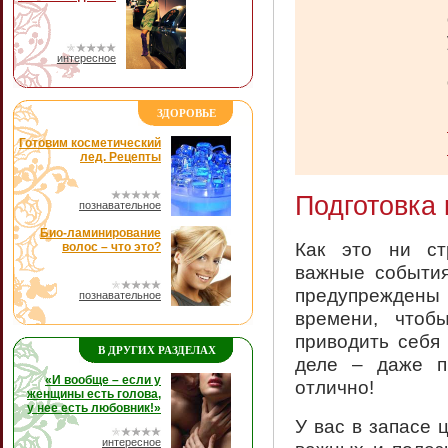
интересное
ЗДОРОВЬЕ
Готовим косметический
лед. Рецепты
Подготовка 
познавательное
Био-ламинирование
Как это ни ст
волос – что это?
важные события
предупреждены 
познавательное
времени, чтоб
приводить себя
В ДРУГИХ РАЗДЕЛАХ
деле – даже п
«И вообще – если у
отлично!
женщины есть голова,
у нее есть любовник!»
У вас в запасе 
интересное