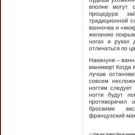
вполне могут 
процедура за
традиционной сх
ванночка и «мок
желанию покрыва
ногах и руках
отличаться по цв
Накануне – ванна
маникюр! Когда 
лучше останови
совсем несложн
ногтям следует
ногти будут п
противоречил 
броскими акс
французский ма