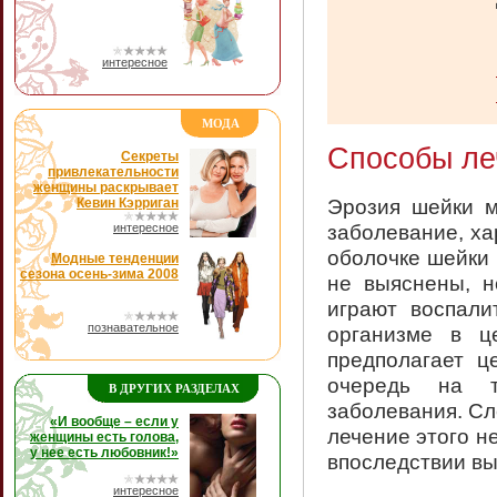
интересное
МОДА
Способы ле
Секреты
привлекательности
женщины раскрывает
Эрозия шейки м
Кевин Кэрриган
заболевание, х
интересное
оболочке шейки 
Модные тенденции
сезона осень-зима 2008
не выяснены, н
играют воспали
познавательное
организме в 
предполагает ц
очередь на т
В ДРУГИХ РАЗДЕЛАХ
заболевания. Сл
«И вообще – если у
лечение этого н
женщины есть голова,
у нее есть любовник!»
впоследствии вы
интересное