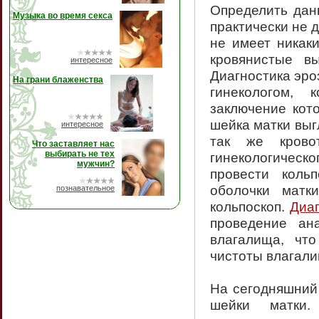
Определить данн
Музыка во время секса
практически не 
не имеет никак
кровянистые в
интересное
Диагностика эро
На грани блаженства
гинекологом, 
заключение кото
шейка матки выг
интересное
так же крово
Что заставляет нас
выбирать не тех
гинекологическо
мужчин?
провести коль
оболочки матк
познавательное
кольпоскоп.
Диа
проведение ана
влагалища, чт
чистоты влагали
На сегодняшний
шейки матки.