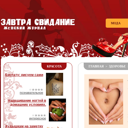
МОДА
КРАСОТА
ГЛАВНАЯ
>
ЗДОРОВЬЕ
>
Биотату: рисуем сами
познавательное
Наращивание ногтей в
домашних условиях.
интересное
Худышкам на заметку