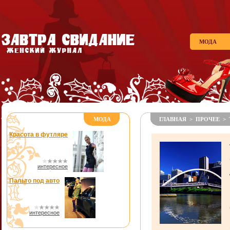
МОДА
МОДА
ГЛАВНАЯ
>
ПРОЧЕЕ
> 
Красота в футляре
интересное
Пальто под авто
интересное