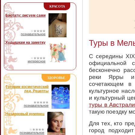
КРАСОТА
Биотату: рисуем сами
познавательное
Туры в Мел
Худышкам на заметку
С середины XIX
интересное
официальной с
бесконечно рас
реки Ярры и 
ЗДОРОВЬЕ
сочетающем в 
Готовим косметический
культурное нас
лед. Рецепты
и культурный це
туры в Австрал
познавательное
такую поездку 
Нездоровый румянец
Для тех, кто пр
город подходит
познавательное