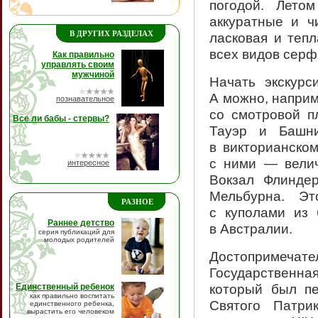
погодой. Лето
аккуратные и ч
В ДРУГИХ РАЗДЕЛАХ
ласковая и тепл
всех видов серф
Как правильно
управлять своим
мужчиной
Начать экскурс
А можно, напри
познавательное
со смотровой п
Все ли бабы - стервы?
Тауэр и Башни
в викторианском
с ними — велич
интересное
Вокзал Флинде
Мельбурна. Эт
РАЗНОЕ
с куполами из
Раннее детство
в Австралии.
серия публикаций для
молодых родителей
Достопримеч
Государственн
который был пе
Единственный ребенок
как правильно воспитать
Святого Патр
единственного ребенка,
вырастить его человеком