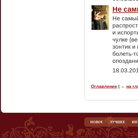
Не сам
Не самый
распрост
и испорт
чулке (в
зонтик и
болеть-т
опоздани
18.03.20
Оглавление
|
←
на г
НОВОЕ
ЛУЧШЕЕ
ИН