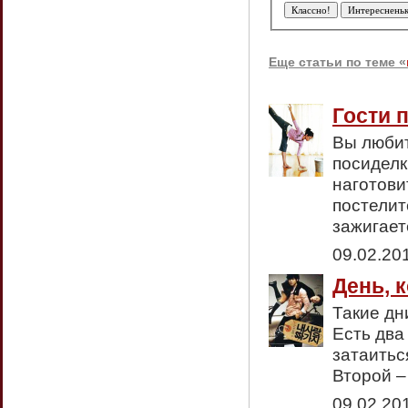
Еще статьи по теме «
Гости 
Вы любит
посиделк
наготови
постелит
зажигает
09.02.20
День, к
Такие дн
Есть два
затаитьс
Второй –
09.02.20