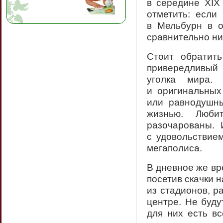
в середине XIX
отметить: если
в Мельбурн в о
сравнительно ни
Стоит обратит
привередливый 
уголка мира.
и оригинальных
или равнодушны
жизнью. Люби
разочарованы. 
с удовольствие
мегаполиса.
В дневное же вр
посетив скачки 
из стадионов, р
центре. Не буду
для них есть в