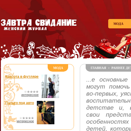
МОДА
МОДА
ГЛАВНАЯ
>
РАННЕЕ Д
Красота в футляре
...е основны
могут помочь
во-первых, уя
интересное
воспитатель
Пальто под авто
детстве и, 
свои предст
особенност
интересное
детей, котор