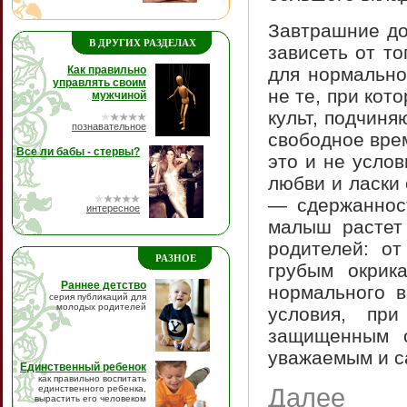
Завтрашние до
В ДРУГИХ РАЗДЕЛАХ
зависеть от т
Как правильно
для нормально
управлять своим
не те, при ко
мужчиной
культ, подчин
познавательное
свободное вре
Все ли бабы - стервы?
это и не усло
любви и ласки
— сдержанност
интересное
малыш растет 
родителей: о
РАЗНОЕ
грубым окрик
Раннее детство
нормального в
серия публикаций для
молодых родителей
условия, пр
защищенным 
уважаемым и с
Единственный ребенок
как правильно воспитать
единственного ребенка,
Далее
вырастить его человеком