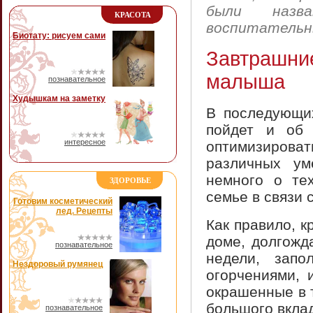
были назв
КРАСОТА
воспитательн
Биотату: рисуем сами
Завтрашн
малыша
познавательное
Худышкам на заметку
В последующих
пойдет и об 
интересное
оптимизироват
различных ум
немного о те
ЗДОРОВЬЕ
семье в связи 
Готовим косметический
лед. Рецепты
Как правило, 
доме, долгожд
познавательное
недели, запо
Нездоровый румянец
огорчениями, 
окрашенные в 
большого вклад
познавательное