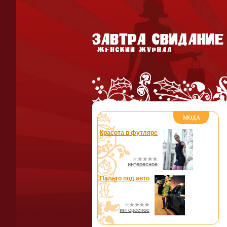
МОДА
Красота в футляре
интересное
Пальто под авто
интересное