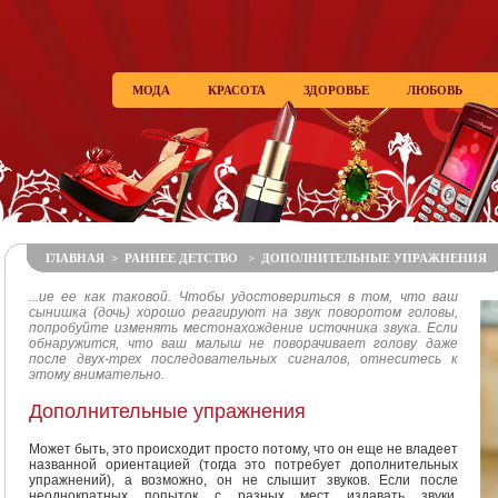
МОДА
КРАСОТА
ЗДОРОВЬЕ
ЛЮБОВЬ
ГЛАВНАЯ
>
РАННЕЕ ДЕТСТВО
> ДОПОЛНИТЕЛЬНЫЕ УПРАЖНЕНИЯ
...ие ее как таковой. Чтобы удостовериться в том, что ваш
сынишка (дочь) хорошо реагируют на звук поворотом головы,
попробуйте изменять местонахождение источника звука. Если
обнаружится, что ваш малыш не поворачивает голову даже
после двух-трех последовательных сигналов, отнеситесь к
этому внимательно.
Дополнительные упражнения
Может быть, это происходит просто потому, что он еще не владеет
названной ориентацией (тогда это потребует дополнительных
упражнений), а возможно, он не слышит звуков. Если после
неоднократных попыток с разных мест издавать звуки,