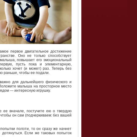
самое первое двигательное достижение
ранстве. Оно не только способствует
 малыша, повышает его эмоциональный
ервую, пусть пока и элементарную,
колько хочет (и может) раз. Теперь без
ло раньше, чтобы ее подали.
 важно для дальнейшего физического и
. Положите малыша на просторное место
 рядом — интересную игрушку.
е ее вначале, постучите ею о твердую
 чтобы он сам (подчеркиваем: без вашей
 попытки ползти, то он сразу же начнет
о дотянуться. Если же таковых попыток