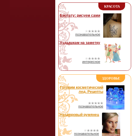
КРАСОТА
Биотату: рисуем сами
познавательное
Худышкам на заметку
интересное
ЗДОРОВЬЕ
Готовим косметический
лед. Рецепты
познавательное
Нездоровый румянец
познавательное