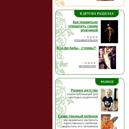
В ДРУГИХ РАЗДЕЛАХ
Как правильно
управлять своим
мужчиной
познавательное
Все ли бабы - стервы?
интересное
РАЗНОЕ
Раннее детство
серия публикаций для
молодых родителей
Единственный ребенок
как правильно воспитать
единственного ребенка,
вырастить его человеком