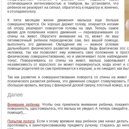
отличающиеся интенсивностью и тембром, вы установите, что
ребенок не реагирует на сигнал, обратитесь к педиатру и, конечно,
к отоларингологу.
К пяти месяцам жизни движения малыша еще больше
совершенствуются. Он хорошо держит голову, опирается ногами
об опору, реагирует поворотом головы на звук. Теперь самое
время для появления нового движения — переворачивания со
спины на живот. Обратите внимание на то, может ли ваш
пятимесячный ребенок периодически сам, без вашей помощи,
выполнить это движение. Овладение им — важное условие
дальнейшего физического развития младенца. Ведь фактически это 
человека, так как позволяет ему изменить свое положение в прост
физическому совершенствованию, но и увеличивает поле наблюдения
тонус. Поворачиваясь со спины на живот, малыш завоевывает п
независимость от взрослого: он может перевернуться, когда хочет и с
помощи родителей он сам приближается к игрушке, а не ожидает, как бы
Так как развитие и совершенствование поворота со спины на живот
психического развития ребенка, это движение следует стимулировать
(большую кровать, матрац с фанерной доской сверху, плотный ковер), а
Далее
Внимание ребенка
. Чтобы она привлекла внимание ребенка, покажит
поверхность, удостоверьтесь, что малыш ее увидел. А теперь ожидайте,
помощи!),...
Попытки ползти
. Если к этому времени ваш ребенок уже начал делать
протягивать к заинтересовавшему предмету ручонку, стараясь до нег