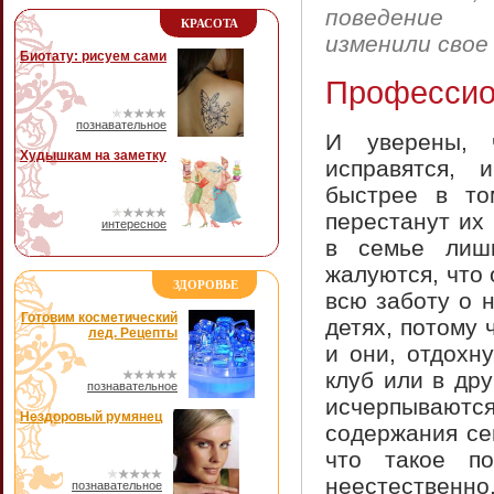
поведение
КРАСОТА
изменили свое
Биотату: рисуем сами
Профессио
познавательное
И уверены, 
Худышкам на заметку
исправятся, 
быстрее в то
перестанут их 
интересное
в семье лиш
жалуются, что 
ЗДОРОВЬЕ
всю заботу о н
Готовим косметический
детях, потому 
лед. Рецепты
и они, отдохн
клуб или в дру
познавательное
исчерпываются
Нездоровый румянец
содержания се
что такое п
неестественн
познавательное