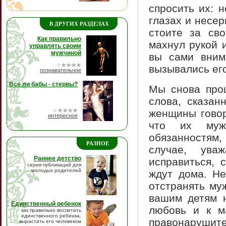
спросить их: 
глазах и несер
В ДРУГИХ РАЗДЕЛАХ
стоите за сво
Как правильно
махнул рукой 
управлять своим
мужчиной
вы сами вним
вызывались ег
познавательное
Все ли бабы - стервы?
Мы снова проц
слова, сказан
женщины говор
интересное
что их муж
обязанностям
РАЗНОЕ
случае, ува
Раннее детство
исправиться, 
серия публикаций для
молодых родителей
ждут дома. Не
отстранять му
вашим детям н
Единственный ребенок
любовь и к м
как правильно воспитать
единственного ребенка,
правонарушите
вырастить его человеком