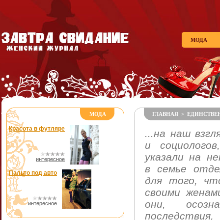
МОДА
МОДА
ГЛАВНАЯ
>
ЕДИНСТВЕ
Красота в футляре
...на наш взг
и социолого
указали на не
интересное
в семье отде
Пальто под авто
для того, чт
своими женам
они, осоз
интересное
последствия