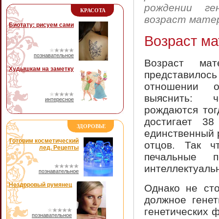
рождении ге
КРАСОТА
возраст матер
Биотату: рисуем сами
Возраст ма
познавательное
Возраст мат
Худышкам на заметку
представилос
отношении о
выяснить: 
интересное
рождаются тог
достигает 3
ЗДОРОВЬЕ
единственный 
Готовим косметический
отцов. Так ч
лед. Рецепты
печальные п
интеллектуаль
познавательное
Нездоровый румянец
Однако не сто
должное генет
генетических 
познавательное