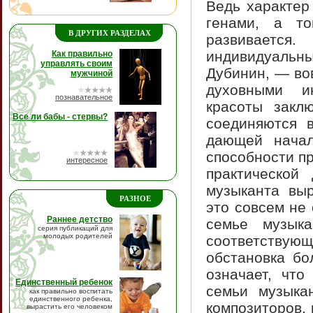
Ведь характер
генами, а то
В ДРУГИХ РАЗДЕЛАХ
развивается
индивидуальн
Как правильно
управлять своим
Дубинин, — вов
мужчиной
духовными ин
познавательное
красоты закл
Все ли бабы - стервы?
соединяются в
дающей начал
способности п
интересное
практической 
музыканта выр
РАЗНОЕ
это совсем не 
Раннее детство
семье музык
серия публикаций для
молодых родителей
соответствую
обстановка бо
означает, что
Единственный ребенок
семьи музыка
как правильно воспитать
единственного ребенка,
композиторов, 
вырастить его человеком