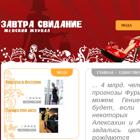
МОДА
МОДА
ГЛАВНАЯ
>
ЕДИНСТВЕ
Красота в футляре
... 4 млрд. че
прогнозы Фурь
можем. Гени
интересное
будет, если
Пальто под авто
некоторых 
Алексахин и А
задались це
интересное
рождаются 