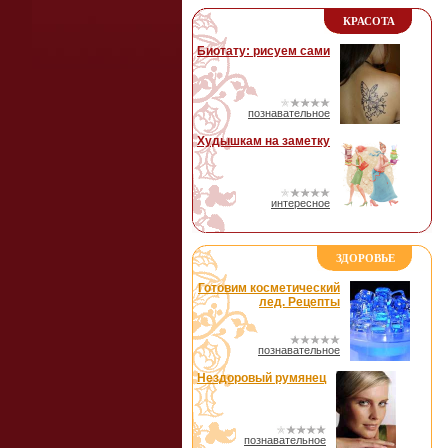
КРАСОТА
Биотату: рисуем сами
познавательное
Худышкам на заметку
интересное
ЗДОРОВЬЕ
Готовим косметический
лед. Рецепты
познавательное
Нездоровый румянец
познавательное