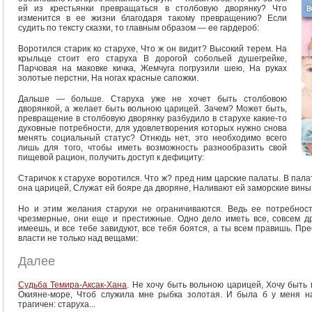
ей из крестьянки превращаться в столбовую дворянку? Что
изменится в ее жизни благодаря такому превращению? Если
судить по тексту сказки, то главным образом — ее гардероб:
Воротился старик ко старухе, Что ж он видит? Высокий терем. На
крыльце стоит его старуха В дорогой собольей душегрейке,
Парчовая на маковке кичка, Жемчуга погрузили шею, На руках
золотые перстни, На ногах красные сапожки.
Дальше — больше. Старуха уже не хочет быть столбовою
дворянкой, а желает быть вольною царицей. Зачем? Может быть,
превращение в столбовую дворянку разбудило в старухе какие-то
духовные потребности, для удовлетворения которых нужно снова
менять социальный статус? Отнюдь нет, это необходимо всего
лишь для того, чтобы иметь возможность разнообразить свой
пищевой рацион, получить доступ к дефициту:
Старичок к старухе воротился. Что ж? пред ним царские палаты. В пала
она царицей, Служат ей бояре да дворяне, Наливают ей заморские вины
Но и этим желания старухи не ограничиваются. Ведь ее потребност
чрезмерные, они еще и престижные. Одно дело иметь все, совсем дру
имеешь, и все тебе завидуют, все тебя боятся, а ты всем правишь. П
власти не только над вещами:
Далее
Судьба Темира-Аксак-Хана
. Не хочу быть вольною царицей, Хочу быть
Окияне-море, Чтоб служила мне рыбка золотая. И была б у меня на 
трагичен: старуха...