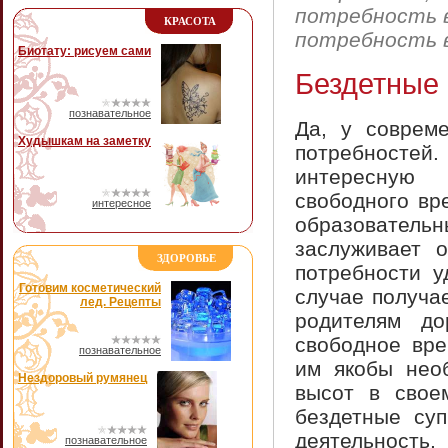
потребность 
КРАСОТА
потребность в
Биотату: рисуем сами
Бездетные 
познавательное
Да, у совреме
Худышкам на заметку
потребносте
интересную 
свободного вр
интересное
образователь
заслуживает 
ЗДОРОВЬЕ
потребности у
Готовим косметический
случае получа
лед. Рецепты
родителям д
свободное вре
познавательное
им якобы необ
Нездоровый румянец
высот в свое
бездетные суп
деятельность
познавательное