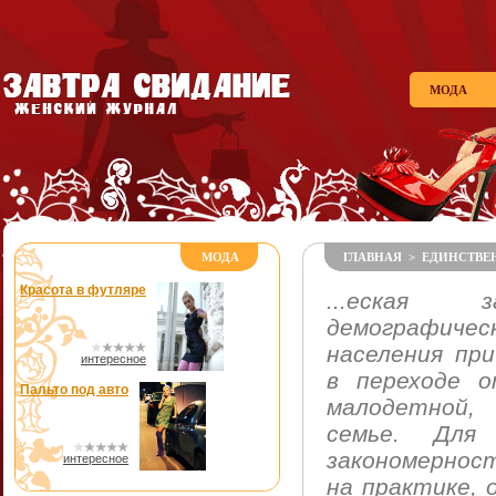
МОДА
МОДА
ГЛАВНАЯ
>
ЕДИНСТВЕ
Красота в футляре
...еская 
демографи
населения пр
интересное
в переходе 
Пальто под авто
малодетной,
семье. Дл
закономернос
интересное
на практике, 