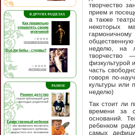
творчество за
прием и посеще
В ДРУГИХ РАЗДЕЛАХ
а также театр
Как правильно
некоторых м
управлять своим
мужчиной
гармонично
общественную р
познавательное
неделю, на л
Все ли бабы - стервы?
творчество 
физкультурой и
часть свободн
интересное
говоря по-нау
культуры или 
РАЗНОЕ
неделю)
Раннее детство
серия публикаций для
молодых родителей
Так стоит ли 
времени за с
оснований. Те
Единственный ребенок
ребенком ради
как правильно воспитать
единственного ребенка,
самых дефици
вырастить его человеком