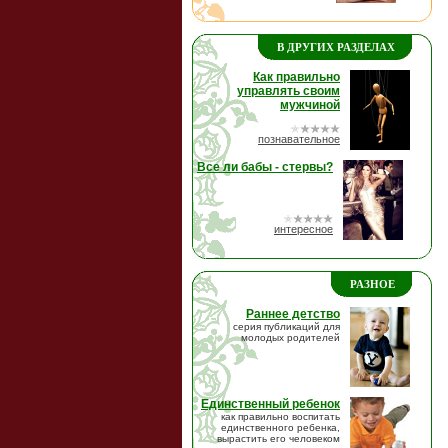
В ДРУГИХ РАЗДЕЛАХ
Как правильно
управлять своим
мужчиной
познавательное
Все ли бабы - стервы?
интересное
РАЗНОЕ
Раннее детство
серия публикаций для
молодых родителей
Единственный ребенок
как правильно воспитать
единственного ребенка,
вырастить его человеком