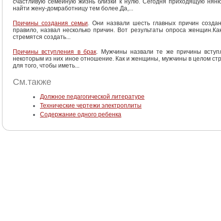
счастливую семейную жизнь близки к нулю. Сегодня приходящую няню
найти жену-домработницу тем более.Да,...
Причины создания семьи
. Они назвали шесть главных причин созда
правило, назвал несколько причин. Вот результаты опроса женщин.Ка
стремятся создать...
Причины вступления в брак
. Мужчины назвали те же причины вступ
некоторым из них иное отношение. Как и женщины, мужчины в целом ст
для того, чтобы иметь...
См.также
Должное педагогической литературе
Технические чертежи электроплиты
Содержание одного ребенка