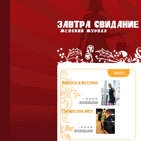
МОДА
Красота в футляре
интересное
Пальто под авто
интересное