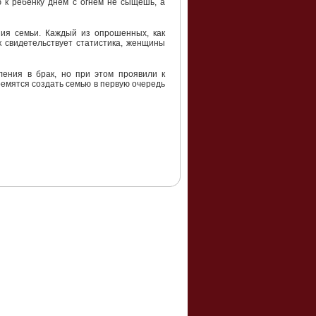
 к ребенку днем с огнем не сыщешь, а
ния семьи. Каждый из опрошенных, как
к свидетельствует статистика, женщины
ления в брак, но при этом проявили к
ремятся создать семью в первую очередь