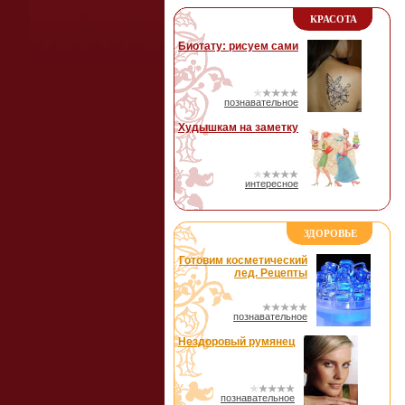
КРАСОТА
Биотату: рисуем сами
познавательное
Худышкам на заметку
интересное
ЗДОРОВЬЕ
Готовим косметический
лед. Рецепты
познавательное
Нездоровый румянец
познавательное