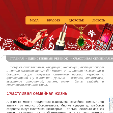
МОДА
КРАСОТА
ЗДОРОВЬЕ
ЛЮБОВЬ
ГЛАВНАЯ
>
ЕДИНСТВЕННЫЙ РЕБЕНОК
> СЧАСТЛИВАЯ СЕМЕЙНАЯ 
... тому же симпатичный, некурящий, непьющий, любящий спорт
и вполне самостоятельный? Может. И он пишет объявление и
довольно скоро получает ответное письмо, нередко с
фотографией. Ну, а дальше? Дальше — встреча, знакомство,
выяснение отношений, затем, может быть, свадьба и
счастливая семейная жизнь.
Счастливая семейная жизнь
А сколько может продлиться счастливая семейная жизнь? Это
зависит от многих обстоятельств. Многие супруги до глубокой
старости живут счастливо, некоторые — только несколько лет, как
автор последнего из опубликованных в этих двух номерах