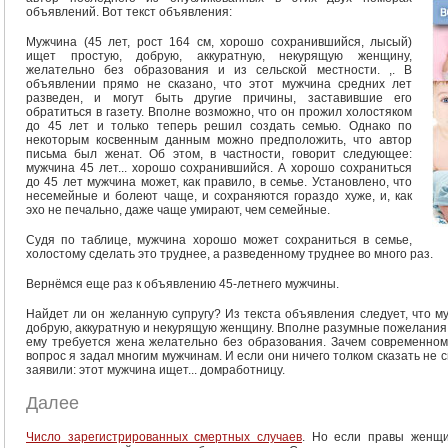
объявлений. Вот текст объявления:
Мужчина (45 лет, рост 164 см, хорошо сохранившийся, лысый)
ищет простую, добрую, аккуратную, некурящую женщину,
желательно без образования и из сельской местности. ,. В
объявлении прямо не сказано, что этот мужчина средних лет
разведен, и могут быть другие причины, заставившие его
обратиться в газету. Вполне возможно, что он прожил холостяком
до 45 лет и только теперь решил создать семью. Однако по
некоторым косвенным данным можно предположить, что автор
письма был женат. Об этом, в частности, говорит следующее:
мужчина 45 лет... хорошо сохранившийся. А хорошо сохраниться
до 45 лет мужчина может, как правило, в семье. Установлено, что
несемейные и болеют чаще, и сохраняются гораздо хуже, и, как
эхо не печально, даже чаще умирают, чем семейные.
Судя по таблице, мужчина хорошо может сохраниться в семье,
холостому сделать это труднее, а разведенному труднее во много раз.
Вернёмся еще раз к объявлению 45-летнего мужчины.
Найдет ли он желанную супругу? Из текста объявления следует, что м
добрую, аккуратную и некурящую женщину. Вполне разумные пожелания,
ему требуется жена желательно без образования. Зачем современно
вопрос я задал многим мужчинам. И если они ничего толком сказать не
заявили: этот мужчина ищет... домработницу.
Далее
Число зарегистрированных смертных случаев
. Но если правы женщи