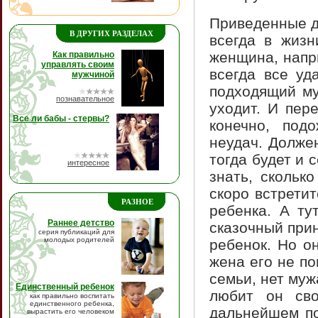
Приведенные д
В ДРУГИХ РАЗДЕЛАХ
всегда в жизн
женщина, напр
Как правильно
управлять своим
всегда все уд
мужчиной
подходящий му
познавательное
уходит. И пер
Все ли бабы - стервы?
конечно, под
неудач. Долже
тогда будет и 
интересное
знать, скольк
скоро встретит
РАЗНОЕ
ребенка. А ту
Раннее детство
сказочный прин
серия публикаций для
молодых родителей
ребенок. Но он
жена его не по
семьи, нет мужа
Единственный ребенок
любит он св
как правильно воспитать
единственного ребенка,
дальнейшем по
вырастить его человеком