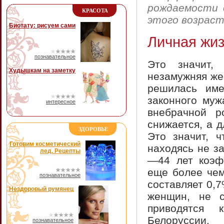
рождаемости 
КРАСОТА
этого возраст
Биотату: рисуем сами
Личная жи
познавательное
Это значит,
Худышкам на заметку
незамужняя же
решилась име
законного муж
интересное
внебрачной р
снижается, а 
ЗДОРОВЬЕ
Это значит, ч
Готовим косметический
находясь не з
лед. Рецепты
—44 лет коэф
еще более чем
познавательное
составляет 0,
Нездоровый румянец
женщин, не с
приводятся 
Белоруссии.
познавательное