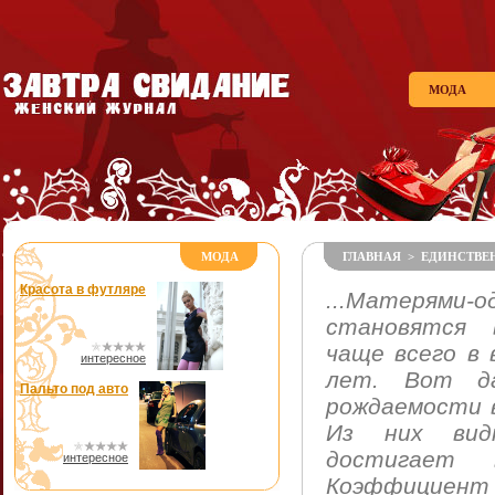
МОДА
МОДА
ГЛАВНАЯ
>
ЕДИНСТВЕ
Красота в футляре
...Матерями
становятся 
чаще всего в 
интересное
лет. Вот да
Пальто под авто
рождаемости в
Из них вид
достигает
интересное
Коэффици