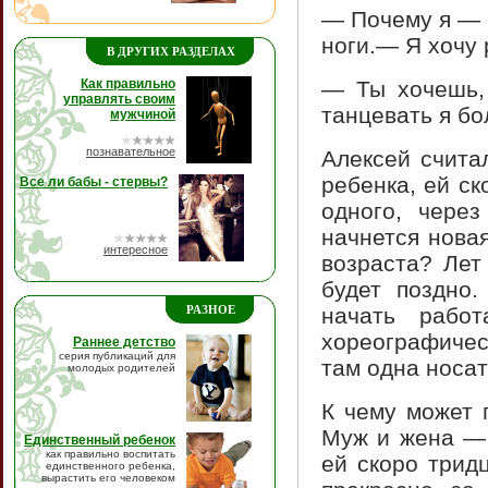
— Почему я — т
ноги.— Я хочу 
В ДРУГИХ РАЗДЕЛАХ
Как правильно
— Ты хочешь,
управлять своим
танцевать я бо
мужчиной
познавательное
Алексей счита
ребенка, ей ск
Все ли бабы - стервы?
одного, чере
начнется нова
интересное
возраста? Лет
будет поздно
РАЗНОЕ
начать рабо
хореографичес
Раннее детство
серия публикаций для
там одна носат
молодых родителей
К чему может 
Муж и жена — 
Единственный ребенок
как правильно воспитать
ей скоро трид
единственного ребенка,
вырастить его человеком