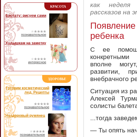
как неделя
КРАСОТА
рассказов на 
Биотату: рисуем сами
Появлени
ребенка
познавательное
Худышкам на заметку
С ее помощ
конкретными 
интересное
вполне могу
развитии, п
внебрачного р
ЗДОРОВЬЕ
Готовим косметический
Ситуация из р
лед. Рецепты
Алексей Турм
солисты балета
познавательное
Нездоровый румянец
...тогда заведе
— Ты опять на
познавательное