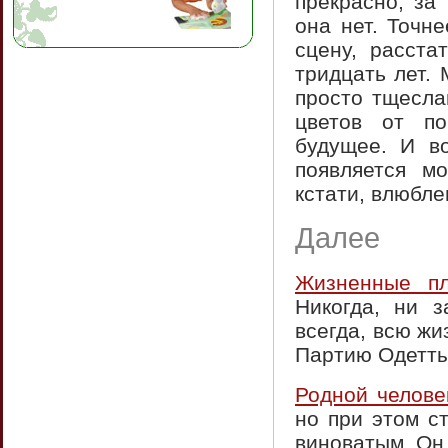
прекрасно, за
она нет. Точн
сцену, расст
тридцать лет. 
просто тщесла
цветов от по
будущее. И в
появляется мо
кстати, влюбле
Далее
Жизненные п
Никогда, ни з
всегда, всю жи
Партию Одетты 
Родной челове
но при этом с
виноватым. Он