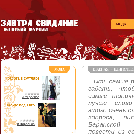
МОДА
МОДА
ГЛАВНАЯ
>
ЕДИНСТВЕ
Красота в футляре
...ыть самые 
гадать, что
самые типич
интересное
лучше слово
Пальто под авто
этого очень с
вопроса, пи
Баранской,
интересное
повести из с