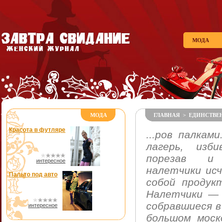
МОДА
МОДА
ГЛАВНАЯ
>
ЕДИНСТВЕ
Красота в футляре
...ров палкам
лагерь, изб
порезав и
интересное
налетчики исч
Пальто под авто
собой продук
Налетчики — 
собравшиеся в
интересное
большом моск