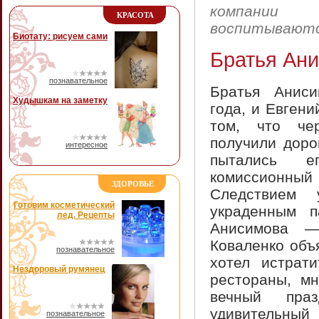
компани
КРАСОТА
воспитываютс
Биотату: рисуем сами
Братья Ан
познавательное
Братья Аниси
Худышкам на заметку
года, и Евгени
том, что че
получили доро
интересное
пытались е
комиссионный 
ЗДОРОВЬЕ
Следствием 
Готовим косметический
украденным п
лед. Рецепты
Анисимова —
Коваленко объ
познавательное
хотел истрат
Нездоровый румянец
рестораны, м
вечный пра
удивительный 
познавательное