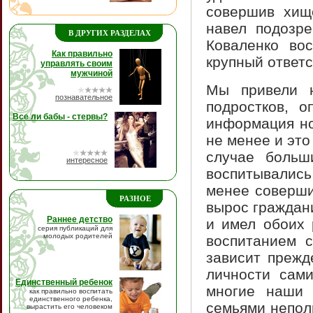
совершив хищ
навел подозре
В ДРУГИХ РАЗДЕЛАХ
Коваленко во
Как правильно
крупный ответс
управлять своим
мужчиной
Мы привели н
познавательное
подростков, 
Все ли бабы - стервы?
информация но
не менее и эт
случае больш
интересное
воспитывалис
менее соверши
РАЗНОЕ
вырос граждан
Раннее детство
и имел обоих 
серия публикаций для
молодых родителей
воспитанием с
зависит прежд
личности сами
Единственный ребенок
многие наши 
как правильно воспитать
единственного ребенка,
семьями непол
вырастить его человеком