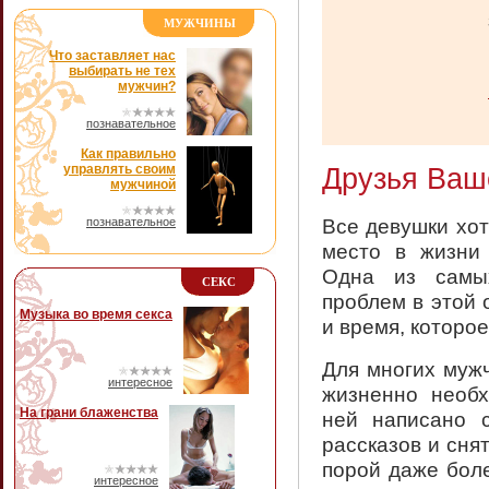
МУЖЧИНЫ
Что заставляет нас
выбирать не тех
мужчин?
познавательное
Как правильно
управлять своим
Друзья Ваш
мужчиной
Все девушки хот
познавательное
место в жизни 
Одна из самы
СЕКС
проблем в этой 
Музыка во время секса
и время, которое
Для многих муж
интересное
жизненно необ
На грани блаженства
ней написано с
рассказов и сня
порой даже бол
интересное