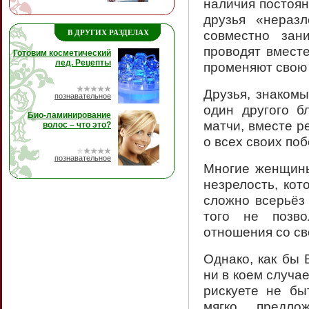
наличия постоян
друзья «нераз
совместно за
В ДРУГИХ РАЗДЕЛАХ
проводят вместе
Готовим косметический
лед. Рецепты
променяют свою 
Друзья, знакомы
познавательное
один другого б
Био-ламинирование
матчи, вместе р
волос – что это?
о всех своих поб
познавательное
Многие женщины
незрелость, кот
сложно всерьёз
того не позво
отношения со св
Однако, как бы 
ни в коем случа
рискуете не бы
мягко предло