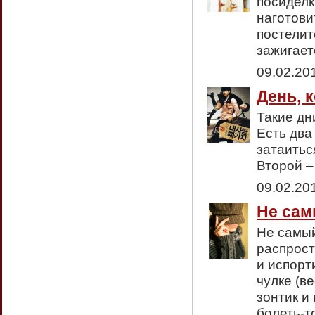
посиделк
наготови
постелит
зажигает
09.02.20
День, к
Такие дн
Есть два
затаитьс
Второй –
09.02.20
Не сам
Не самый
распрост
и испорт
чулке (в
зонтик и
болеть-т