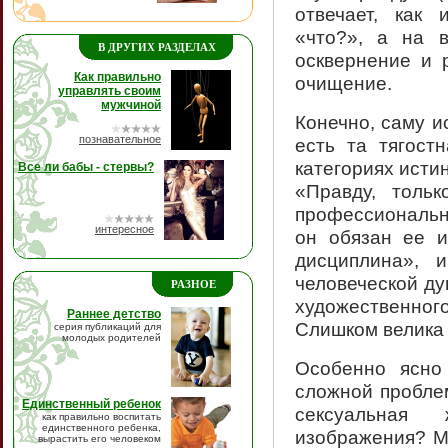
отвечает, как 
«что?», а на в
В ДРУГИХ РАЗДЕЛАХ
осквернение и 
Как правильно
очищение.
управлять своим
мужчиной
Конечно, саму и
познавательное
есть та тягост
категориях исти
Все ли бабы - стервы?
«Правду, толь
профессионально
интересное
он обязан ее и
дисциплина», 
человеческой ду
РАЗНОЕ
художественног
Раннее детство
Слишком велика 
серия публикаций для
молодых родителей
Особенно ясно 
сложной пробле
Единственный ребенок
сексуальная 
как правильно воспитать
единственного ребенка,
изображения? М
вырастить его человеком