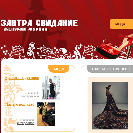
МОДА
МОДА
ГЛАВНАЯ
>
ПРОЧЕЕ
> 
Красота в футляре
интересное
Пальто под авто
интересное