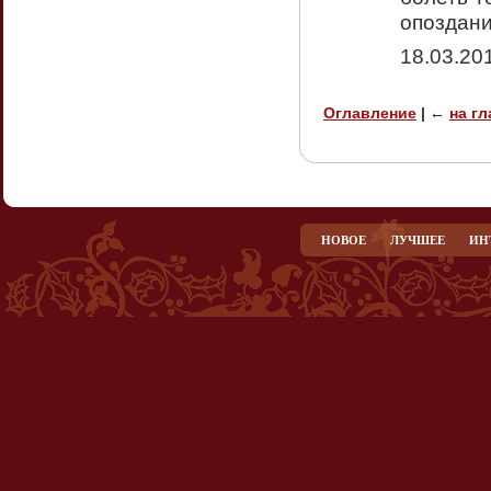
опоздани
18.03.20
Оглавление
|
←
на г
НОВОЕ
ЛУЧШЕЕ
ИН