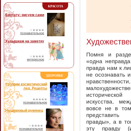
КРАСОТА
Биотату: рисуем сами
познавательное
Художестве
Худышкам на заметку
Помня и разде
интересное
«одна неправда
правда нам к ли
не осознавать и
ЗДОРОВЬЕ
нравственн
Готовим косметический
малохудожест
лед. Рецепты
исторической
искусства, меж
познавательное
вовсе не в том
Нездоровый румянец
представить 
правды», а в то
эту правду (
познавательное