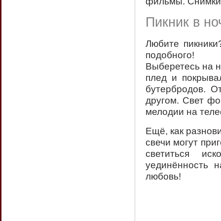
фильмы. Снимки 
Пикник в но
Любите пикники?
подобного!
Выберетесь на н
плед и покрывал
бутербродов. О
другом. Свет ф
мелодии на тел
Ещё, как разнов
свечи могут приг
светиться ис
уединённость н
любовь!