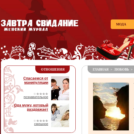
МОДА
ОТНОШЕНИЯ
ГЛАВНАЯ
>
ЛЮБОВЬ
> 
Спасаемся от
манипуляции
познавательное
Ода мужу, который
раздражает
смешное