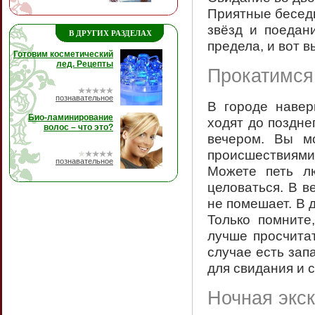
Приятные беседы
звёзд и поедан
В ДРУГИХ РАЗДЕЛАХ
предела, и вот в
Готовим косметический
лед. Рецепты
Прокатимся
познавательное
В городе навер
Био-ламинирование
ходят до поздне
волос – что это?
вечером. Вы м
происшествиям
познавательное
Можете петь л
целоваться. В в
не помешает. В 
Только помните
лучше просчитат
случае есть зап
для свидания и с
Ночная экс