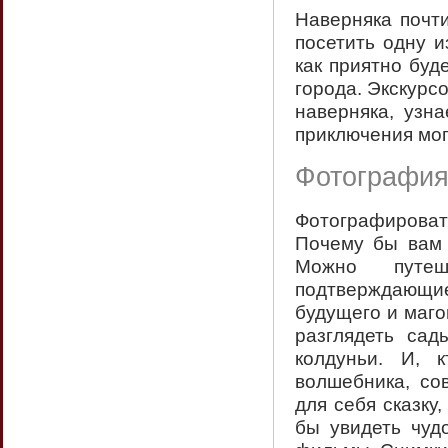
Наверняка почт
посетить одну и
как приятно буд
города. Экскурс
наверняка, узн
приключения мог
Фотография
Фотографироват
Почему бы вам 
Можно путеш
подтверждающи
будущего и маго
разглядеть сад
колдуньи. И, 
волшебника, со
для себя сказку,
бы увидеть чуд