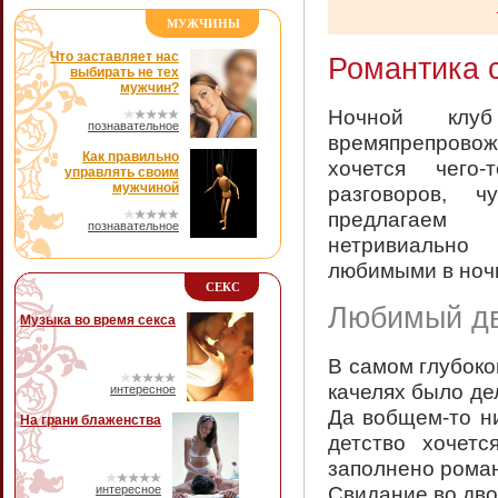
МУЖЧИНЫ
Что заставляет нас
Романтика 
выбирать не тех
мужчин?
Ночной клу
познавательное
времяпрепровож
Как правильно
хочется чего-
управлять своим
мужчиной
разговоров, 
предлагаем 
познавательное
нетривиальн
любимыми в ночн
СЕКС
Любимый д
Музыка во время секса
В самом глубоком
качелях было де
интересное
Да вобщем-то ни
На грани блаженства
детство хочет
заполнено роман
Свидание во двор
интересное