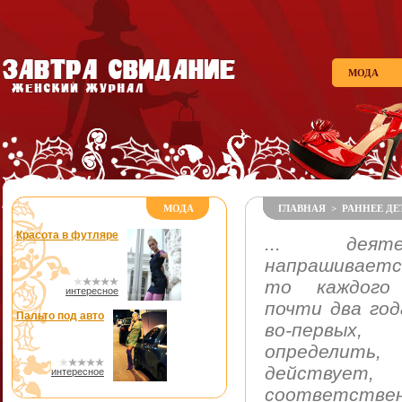
МОДА
МОДА
ГЛАВНАЯ
>
РАННЕЕ Д
Красота в футляре
... деяте
напрашивается
то каждого 
интересное
почти два год
Пальто под авто
во-первых
определить
действуе
интересное
соответстве