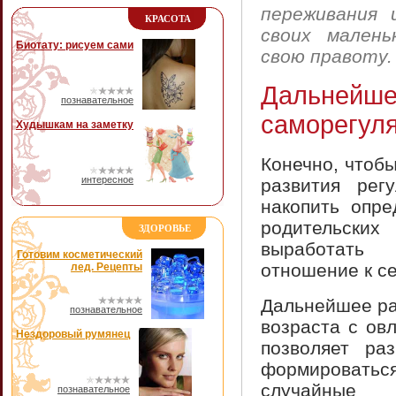
переживания 
КРАСОТА
своих мален
Биотату: рисуем сами
свою правоту.
Дальней
познавательное
саморегул
Худышкам на заметку
Конечно, чтоб
интересное
развития рег
накопить опр
родительски
ЗДОРОВЬЕ
выработать 
Готовим косметический
отношение к се
лед. Рецепты
Дальнейшее ра
познавательное
возраста с ов
Нездоровый румянец
позволяет ра
формировать
случайные 
познавательное