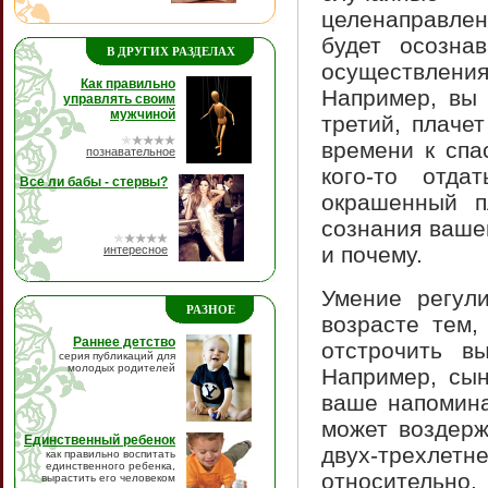
целенаправлен
будет осозна
В ДРУГИХ РАЗДЕЛАХ
осуществления
Как правильно
Например, вы 
управлять своим
мужчиной
третий, плаче
времени к спа
познавательное
кого-то отд
Все ли бабы - стервы?
окрашенный п
сознания ваше
и почему.
интересное
Умение регули
РАЗНОЕ
возрасте тем,
Раннее детство
отстрочить в
серия публикаций для
молодых родителей
Например, сын
ваше напомина
может воздерж
Единственный ребенок
двух-трехлет
как правильно воспитать
единственного ребенка,
относительно.
вырастить его человеком