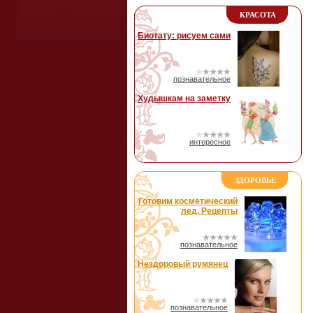
КРАСОТА
Биотату: рисуем сами
познавательное
Худышкам на заметку
интересное
ЗДОРОВЬЕ
Готовим косметический
лед. Рецепты
познавательное
Нездоровый румянец
познавательное