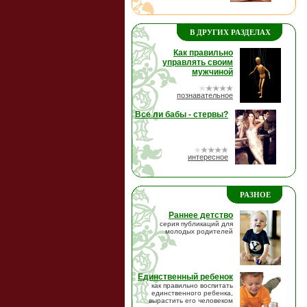
В ДРУГИХ РАЗДЕЛАХ
Как правильно
управлять своим
мужчиной
познавательное
Все ли бабы - стервы?
интересное
РАЗНОЕ
Раннее детство
серия публикаций для
молодых родителей
Единственный ребенок
как правильно воспитать
единственного ребенка,
вырастить его человеком