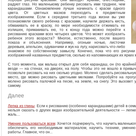
Хороши рисунки красками. Они выходят яркими, блестящими,
радуют глаз. Но маленькому ребенку рисовать ими труднее, чем
карандашами. Ознакомление лучше начинать с краски одного
цвета. От цветных мазков переходить к предметным
изображениям. Если к середине третьего года жизни вы уже
познакомили своего ребенка с красками, научили держать кисть,
обмакивать ее в краску, по мере необходимости отжимать ее
излишек, примакивать ею, то к концу года можно перейти к
рисованию красками всех четырех цветов. Что может изобразить
ребенок этого возраста? Многое, естественно, после вашего
показа и объяснения. Например, огоньки ночью, листочки
деревьев, апельсин, одуванчики и жук на лугу, нарисовать что-либо
знакомое по собственному замыслу. Конечно, пока что его рисунки
изображений названных предметов, сколько из напоминающих их ярких 
С того момента, как малыш открыл для себя карандаш, он (по крайней
везде — на стенах, на дверях, на полу. Чтобы это не вошло в привыч
позвольте рисовать на них сколько угодно. Молено сделать рисовальну
место, где можно рисовать цветными мелками. Попробуйте на прогу
молено рисовать палочкой на песке, на земле, на снегу. Это вызовет
самому.
Далее
Лепка из глины
. Если к рисованию (особенно карандашами) детей в сем
нельзя сказать о других видах изобразительной деятельности — лепке
жаль....
Умение пользоваться всем
. Хочется подчеркнуть, что научить маленьк
обеспечить его необходимым материалом, научить технике, умени
работы. Главное, что он...