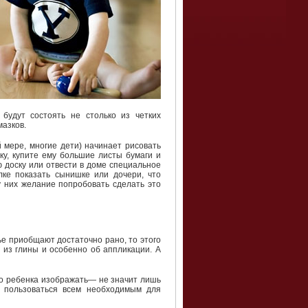
 будут состоять не столько из четких
мазков.
 мере, многие дети) начинает рисовать
ку, купите ему большие листы бумаги и
ю доску или отвести в доме специальное
лке показать сынишке или дочери, что
 у них желание попробовать сделать это
ье приобщают достаточно рано, то этого
 из глины и особенно об аппликации. А
ого ребенка изображать— не значит лишь
ю пользоваться всем необходимым для