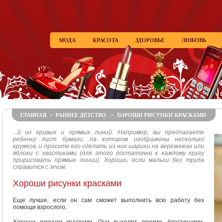
МОДА
КРАСОТА
ЗДОРОВЬЕ
ЛЮБОВЬ
ГЛАВНАЯ
>
РАННЕЕ ДЕТСТВО
> ХОРОШИ РИСУНКИ КРАСКАМИ
...й из кривых и прямых линий. Например, вы предлагаете
ребенку лист бумаги, па котором изображены несколько
кружков, и просите его сделать из них шарики на веревочках или
яблоки с хвостиками (для этого достаточно к каждому кругу
пририсовать прямые линии). Хорошо, если малыш без труда
справится с этим.
Хороши рисунки красками
Еще лучше, если он сам сможет выполнить всю работу без
помощи взрослого.