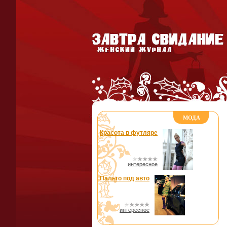
МОДА
Красота в футляре
интересное
Пальто под авто
интересное