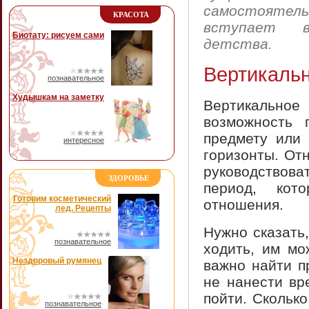
самостоятел
КРАСОТА
вступает 
Биотату: рисуем сами
детства.
Вертикаль
познавательное
Худышкам на заметку
Вертикаль
возможность 
предмету или 
интересное
горизонты. От
руководствов
ЗДОРОВЬЕ
период, кот
Готовим косметический
отношения.
лед. Рецепты
Нужно сказать
познавательное
ходить, им мо
Нездоровый румянец
важно найти п
не нанести вр
пойти. Скольк
познавательное