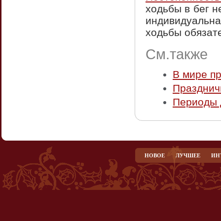
ходьбы в бег н
индивидуальн
ходьбы обязате
См.также
В мире п
Празднич
Периоды 
НОВОЕ
ЛУЧШЕЕ
ИН