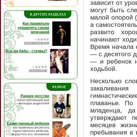
зависит от ур
могут быть сл
В ДРУГИХ РАЗДЕЛАХ
малой опорой (
а самостоятел
Как правильно
управлять своим
развито хоро
мужчиной
начинают ходи
познавательное
Время начала 
Все ли бабы - стервы?
— с десятого д
— и ребенок н
ходьбой.
интересное
Несколько сло
закаливани
РАЗНОЕ
гимнастически
Раннее детство
серия публикаций для
плаванье. По
молодых родителей
младенца, д
утверждают п
Единственный ребенок
месяцев жизн
как правильно воспитать
пребывания в 
единственного ребенка,
вырастить его человеком