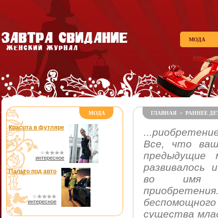
МОДА
МОДА
ГЛАВНАЯ
>
РАННЕЕ Д
Красота в футляре
...риобретени
Все, что ваш
предыдущие 
интересное
развивалось 
Пальто под авто
во имя э
приобретен
беспомощн
интересное
существа мла