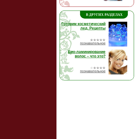
В ДРУГИХ РАЗДЕЛАХ
Готовим косметический
лед. Рецепты
познавательное
Био-ламинирование
волос – что это?
познавательное