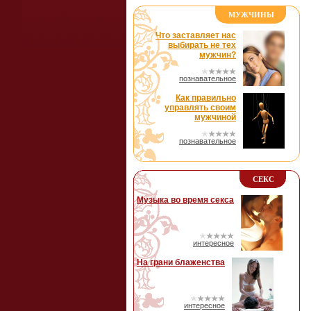
МУЖЧИНЫ
Что заставляет нас
выбирать не тех
мужчин?
познавательное
Как правильно
управлять своим
мужчиной
познавательное
СЕКС
Музыка во время секса
интересное
На грани блаженства
интересное