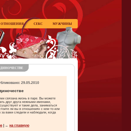
ОТНОШЕНИЯ
СЕКС
МУЖЧИНЫ
 ОДИНОЧЕСТВЕ
убликовано: 29.05.2010
одиночестве
ми связана жизнь в паре. Вы можете
ать друг друга нежными именами,
существуют и такие дела, заниматься
стоите ли вы в отношениях с кем-то или
 за вами следили и наблюдали, когда
ие
| ←
на главную