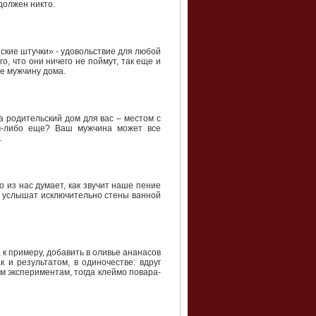
должен никто.
ские штучки» - удовольствие для любой
, что они ничего не поймут, так еще и
те мужчину дома.
а родительский дом для вас – местом с
м-либо еще? Ваш мужчина может все
.
о из нас думает, как звучит наше пение
ды услышат исключительно стены ванной
к примеру, добавить в оливье ананасов
 и результатом, в одиночестве: вдруг
м экспериментам, тогда клеймо повара-