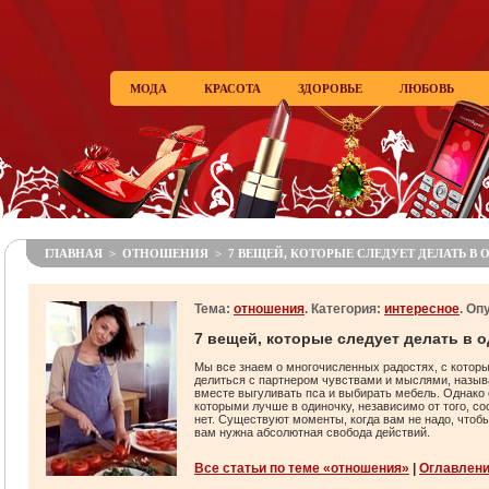
МОДА
КРАСОТА
ЗДОРОВЬЕ
ЛЮБОВЬ
ГЛАВНАЯ
>
ОТНОШЕНИЯ
> 7 ВЕЩЕЙ, КОТОРЫЕ СЛЕДУЕТ ДЕЛАТЬ В
Тема:
отношения
. Категория:
интересное
. Оп
7 вещей, которые следует делать в 
Мы все знаем о многочисленных радостях, с которы
делиться с партнером чувствами и мыслями, назыв
вместе выгуливать пса и выбирать мебель. Однако 
которыми лучше в одиночку, независимо от того, со
нет. Существуют моменты, когда вам не надо, чтобы
вам нужна абсолютная свобода действий.
Все статьи по теме «отношения»
|
Оглавлен