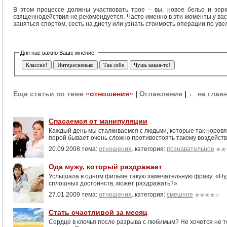
В этом процессе должны участвовать трое – вы, новое белье и зерк
священнодействия не рекомендуется. Часто именно в эти моменты у ва
заняться спортом, сесть на диету или узнать стоимость операции по уве
Еще статьи по теме «
отношения
»
|
Оглавление
|
←
на глав
Спасаемся от манипуляции
Каждый день мы сталкиваемся с людьми, которые так норовят
порой бывает очень сложно противостоять такому воздейст
20.09.2008 тема:
отношения
. категория:
познавательное
Ода мужу, который раздражает
Услышала в одном фильме такую замечательную фразу: «Ну, в
сплошных достоинств, может раздражать?»
27.01.2009 тема:
отношения
. категория:
смешное
Стать счастливой за месяц
Сердце в клочья после разрыва с любимым? Не хочется не то 