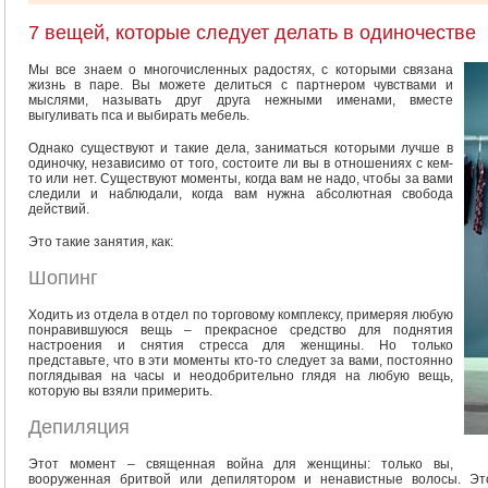
7 вещей, которые следует делать в одиночестве
Мы все знаем о многочисленных радостях, с которыми связана
жизнь в паре. Вы можете делиться с партнером чувствами и
мыслями, называть друг друга нежными именами, вместе
выгуливать пса и выбирать мебель.
Однако существуют и такие дела, заниматься которыми лучше в
одиночку, независимо от того, состоите ли вы в отношениях с кем-
то или нет. Существуют моменты, когда вам не надо, чтобы за вами
следили и наблюдали, когда вам нужна абсолютная свобода
действий.
Это такие занятия, как:
Шопинг
Ходить из отдела в отдел по торговому комплексу, примеряя любую
понравившуюся вещь – прекрасное средство для поднятия
настроения и снятия стресса для женщины. Но только
представьте, что в эти моменты кто-то следует за вами, постоянно
поглядывая на часы и неодобрительно глядя на любую вещь,
которую вы взяли примерить.
Депиляция
Этот момент – священная война для женщины: только вы,
вооруженная бритвой или депилятором и ненавистные волосы. Это