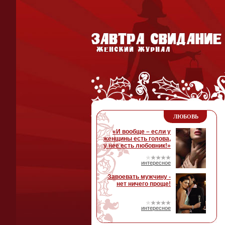
ЛЮБОВЬ
«И вообще – если у
женщины есть голова,
у нее есть любовник!»
интересное
Завоевать мужчину -
нет ничего проще!
интересное