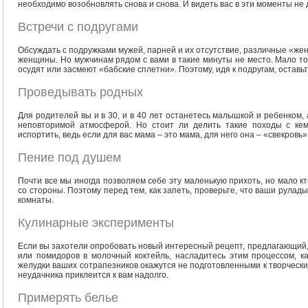
необходимо возобновлять снова и снова. И видеть вас в эти моменты не 
Встречи с подругами
Обсуждать с подружками мужей, парней и их отсутствие, различные «жен
женщины. Но мужчинам рядом с вами в такие минуты не место. Мало того
осудят или засмеют «бабские сплетни». Поэтому, идя к подругам, оставь
Проведывать родных
Для родителей вы и в 30, и в 40 лет останетесь малышкой и ребенком, 
неповторимой атмосферой. Но стоит ли делить такие походы с ке
испортить, ведь если для вас мама – это мама, для него она – «свекровь»
Пение под душем
Почти все мы иногда позволяем себе эту маленькую прихоть, но мало кт
со стороны. Поэтому перед тем, как запеть, проверьте, что ваши рула
комнаты.
Кулинарные эксперименты
Если вы захотели опробовать новый интересный рецепт, предлагающий, 
или помидоров в молочный коктейль, насладитесь этим процессом, как
желудки ваших сотрапезников окажутся не подготовленными к творчески
неудачника приклеится к вам надолго.
Примерять белье