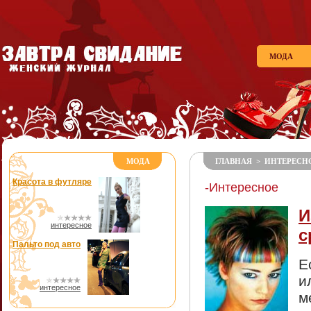
МОДА
МОДА
ГЛАВНАЯ
>
ИНТЕРЕСН
Красота в футляре
-Интересное
И
интересное
с
Пальто под авто
Е
и
интересное
м