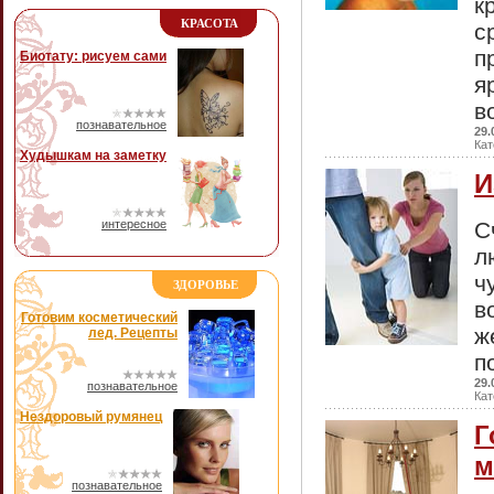
к
КРАСОТА
с
п
Биотату: рисуем сами
я
в
познавательное
29.
Кат
Худышкам на заметку
И
интересное
С
л
ч
ЗДОРОВЬЕ
в
Готовим косметический
ж
лед. Рецепты
п
29.
познавательное
Кат
Нездоровый румянец
Г
м
познавательное