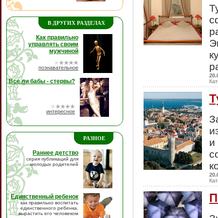
Т
с
В ДРУГИХ РАЗДЕЛАХ
р
Как правильно
Э
управлять своим
мужчиной
к
р
познавательное
20.
Все ли бабы - стервы?
Кат
Т
интересное
З
и
РАЗНОЕ
и
с
Раннее детство
серия публикаций для
к
молодых родителей
20.
Кат
П
Единственный ребенок
как правильно воспитать
единственного ребенка,
вырастить его человеком