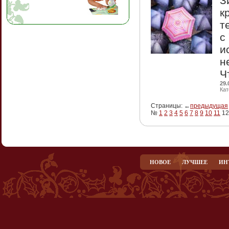
З
к
т
с
и
н
Ч
29.
Кат
Страницы: ←
предыдущая
№
1
2
3
4
5
6
7
8
9
10
11
1
НОВОЕ
ЛУЧШЕЕ
ИН