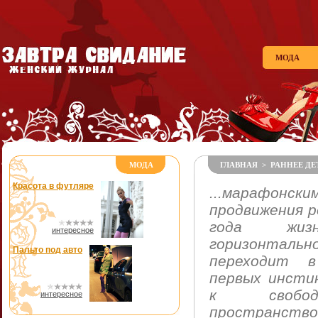
МОДА
МОДА
ГЛАВНАЯ
>
РАННЕЕ Д
Красота в футляре
...марафо
продвижения р
года жи
интересное
горизонта
Пальто под авто
переходит в
первых инсти
к свобод
интересное
пространств