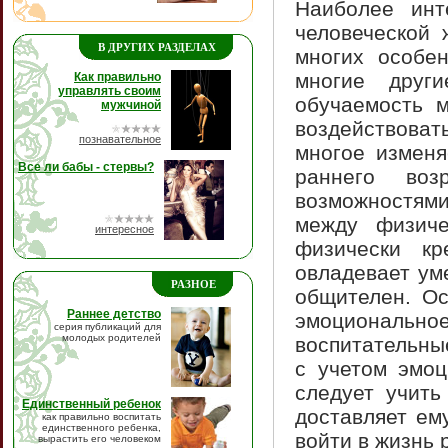
Наиболее инт
человеческой 
В ДРУГИХ РАЗДЕЛАХ
многих особен
многие други
Как правильно
управлять своим
обучаемость м
мужчиной
воздействоват
познавательное
многое изменя
Все ли бабы - стервы?
раннего воз
возможностями
между физиче
интересное
физически к
овладевает ум
РАЗНОЕ
общителен. Ос
Раннее детство
эмоциональ
серия публикаций для
молодых родителей
воспитательны
с учетом эмо
следует учить
Единственный ребенок
доставляет ем
как правильно воспитать
единственного ребенка,
войти в жизнь 
вырастить его человеком