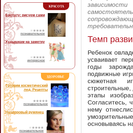
зависимо
КРАСОТА
самостоят
Биотату: рисуем сами
сопровождающ
требовательн
познавательное
Темп разви
Худышкам на заметку
Ребенок овлад
усваивает пе
интересное
годы зарожд
подвижные игр
ЗДОРОВЬЕ
сюжетная и
Готовим косметический
строительные,
лед. Рецепты
этапы изобра
Согласитесь, 
познавательное
нему отнеслис
Нездоровый румянец
умозрительны
основываясь н
познавательное