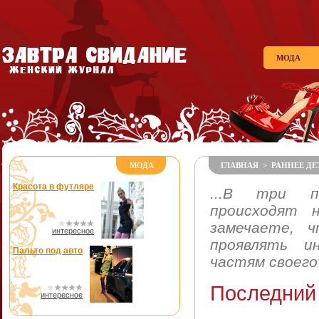
МОДА
МОДА
ГЛАВНАЯ
>
РАННЕЕ Д
Красота в футляре
...В три п
происходят 
замечаете, 
интересное
проявлять и
Пальто под авто
частям своего
Последний
интересное