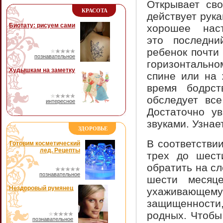
Открывает сво
КРАСОТА
действует рука
Биотату: рисуем сами
хорошее наст
это последни
ребенок почти
познавательное
горизонталь
Худышкам на заметку
спине или на 
время бодрс
обследует все
интересное
Достаточно ув
звуками. Узнае
ЗДОРОВЬЕ
В соответстви
Готовим косметический
лед. Рецепты
трех до шест
обратить на с
познавательное
шести месяц
Нездоровый румянец
ухаживающему
защищенности,
родных. Чтобы
познавательное