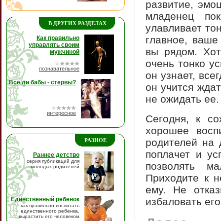
развитие, эмо
младенец по
В ДРУГИХ РАЗДЕЛАХ
улавливает то
главное, ваше
Как правильно
управлять своим
вы рядом. Хо
мужчиной
очень тонко у
познавательное
он узнает, все
Все ли бабы - стервы?
он учится жда
не ожидать ее.
интересное
Сегодня, к с
хорошее восп
родителей на 
РАЗНОЕ
поплачет и ус
Раннее детство
серия публикаций для
позволять м
молодых родителей
Приходите к н
ему. Не отказ
Единственный ребенок
избаловать его
как правильно воспитать
единственного ребенка,
вырастить его человеком