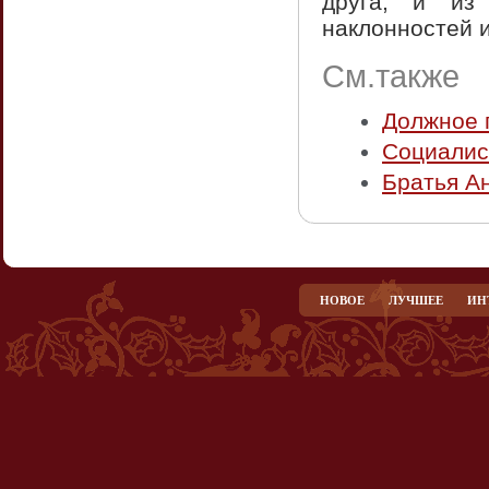
друга, и из 
наклонностей и
См.также
Должное 
Социалис
Братья А
НОВОЕ
ЛУЧШЕЕ
ИН