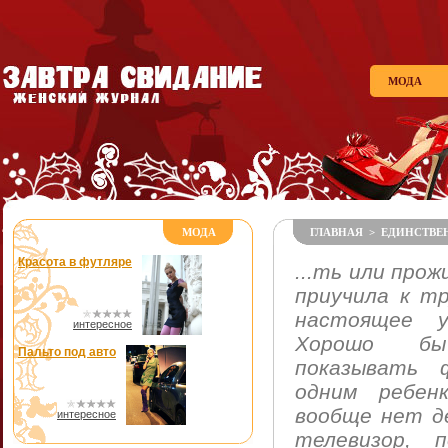
МОДА
МОДА
ГЛАВНАЯ
>
ЕДИНСТВЕ
Красота в футляре
...ть или про
приучила к тр
настоящее у
интересное
Хорошо бы
Пальто под авто
показывать 
одним ребен
вообще нет д
интересное
телевизор, п