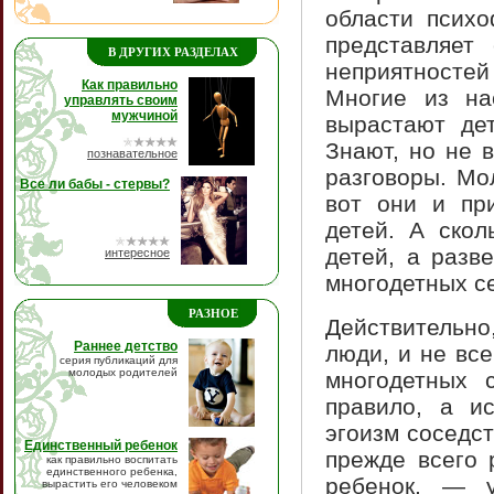
области психо
представляет
В ДРУГИХ РАЗДЕЛАХ
неприятностей
Как правильно
Многие из на
управлять своим
мужчиной
вырастают де
Знают, но не 
познавательное
разговоры. Мо
Все ли бабы - стервы?
вот они и пр
детей. А скол
детей, а разв
интересное
многодетных с
РАЗНОЕ
Действительн
Раннее детство
люди, и не вс
серия публикаций для
молодых родителей
многодетных 
правило, а и
эгоизм соседст
Единственный ребенок
прежде всего 
как правильно воспитать
единственного ребенка,
ребенок, — у
вырастить его человеком