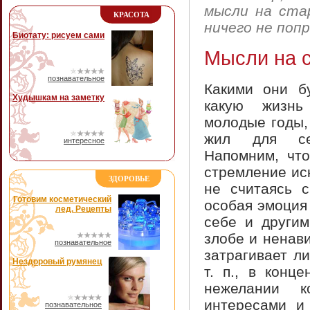
мысли на ста
КРАСОТА
ничего не поп
Биотату: рисуем сами
Мысли на с
познавательное
Какими они бу
Худышкам на заметку
какую жизнь
молодые годы,
жил для се
интересное
Напомним, что
стремление ис
ЗДОРОВЬЕ
не считаясь с
Готовим косметический
особая эмоция
лед. Рецепты
себе и другим
злобе и ненави
познавательное
затрагивает л
Нездоровый румянец
т. п., в конц
нежелании к
интересами и
познавательное