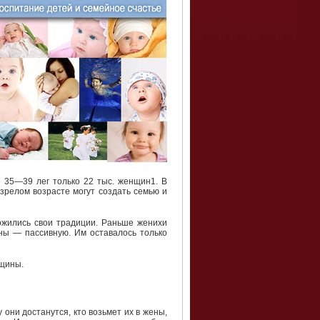
е 35—39 лег только 22 тыс. женщин1. В
зрелом возрасте могут создать семью и
ложились свои традиции. Раньше женихи
ны — пассивную. Им оставалось только
нщины.
у они достанутся, кто возьмет их в жены,