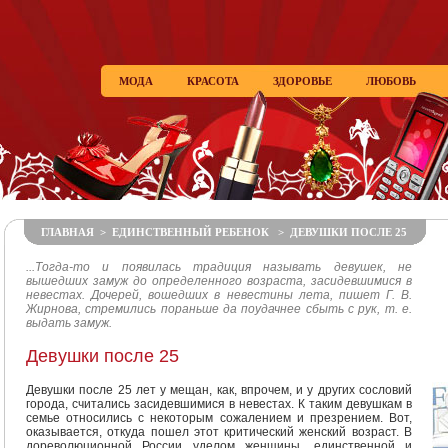
МОДА
КРАСОТА
ЗДОРОВЬЕ
ЛЮБОВЬ
ГЛАВНАЯ
>
ЕДИНСТВЕННЫЙ РЕБЕНОК
> ДЕВУШКИ ПОСЛЕ 25
...Тогда-то и появилась традиция называть девушек, не
вышедших замуж до определенного возраста, засидевшимися в
невестах. Дочерей, вошедших в невестины лета, пишет Г. В.
Жирнова, стремились пораньше да поудачнее сбыть с рук, т. е.
выдать замуж.
Девушки после 25
Девушки после 25 лет у мещан, как, впрочем, и у других сословий
города, считались засидевшимися в невестах. К таким девушкам в
семье относились с некоторым сожалением и презрением. Вот,
оказывается, откуда пошел этот критический женский возраст. В
дореволюционной России уделом женщины, единственной и