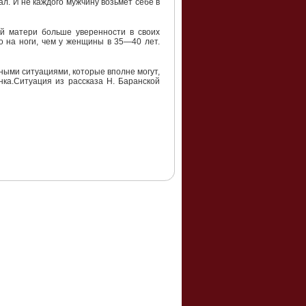
ал. И не каждого мужчину возьмет себе в
ей матери больше уверенности в своих
го на ноги, чем у женщины в 35—40 лет.
ными ситуациями, которые вполне могут,
нка.Ситуация из рассказа Н. Баранской