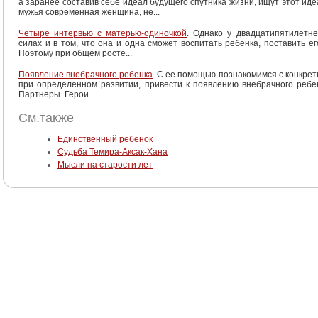
а заранее составив себе идеал будущего спутника жизни, ищут этот иде
мужья современная женщина, не...
Четыре интервью с матерью-одиночкой
. Однако у двадцатипятилетн
силах и в том, что она и одна сможет воспитать ребенка, поставить е
Поэтому при общем росте...
Появление внебрачного ребенка
. С ее помощью познакомимся с конкрет
при определенном развитии, привести к появлению внебрачного ребе
Партнеры. Герои...
См.также
Единственный ребенок
Судьба Темира-Аксак-Хана
Мысли на старости лет