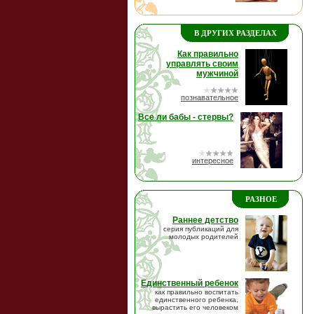
В ДРУГИХ РАЗДЕЛАХ
Как правильно
управлять своим
мужчиной
познавательное
Все ли бабы - стервы?
интересное
РАЗНОЕ
Раннее детство
серия публикаций для
молодых родителей
Единственный ребенок
как правильно воспитать
единственного ребенка,
вырастить его человеком