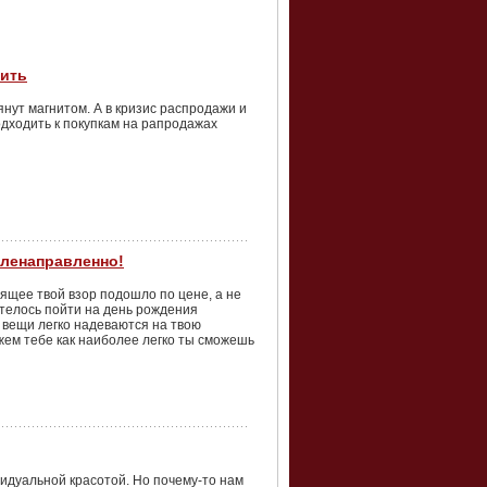
мить
янут магнитом. А в кризис распродажи и
одходить к покупкам на рапродажах
ленаправленно!
нящее твой взор подошло по цене, а не
отелось пойти на день рождения
е вещи легко надеваются на твою
ем тебе как наиболее легко ты сможешь
идуальной красотой. Но почему-то нам