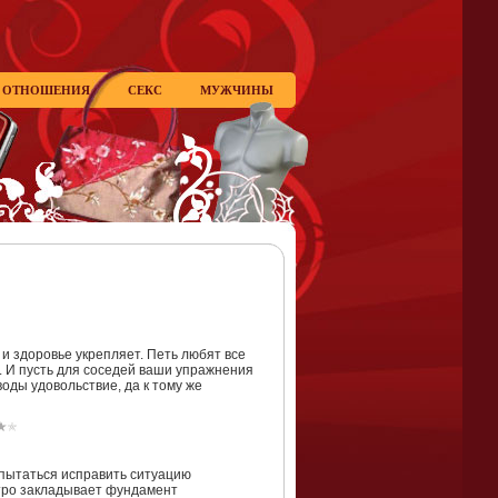
ОТНОШЕНИЯ
СЕКС
МУЖЧИНЫ
 и здоровье укрепляет. Петь любят все
а. И пусть для соседей ваши упражнения
воды удовольствие, да к тому же
попытаться исправить ситуацию
утро закладывает фундамент