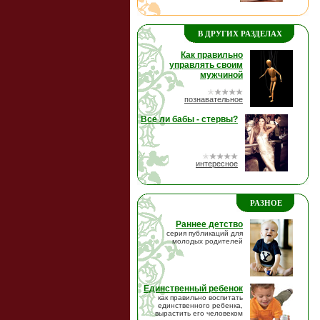
В ДРУГИХ РАЗДЕЛАХ
Как правильно
управлять своим
мужчиной
познавательное
Все ли бабы - стервы?
интересное
РАЗНОЕ
Раннее детство
серия публикаций для
молодых родителей
Единственный ребенок
как правильно воспитать
единственного ребенка,
вырастить его человеком