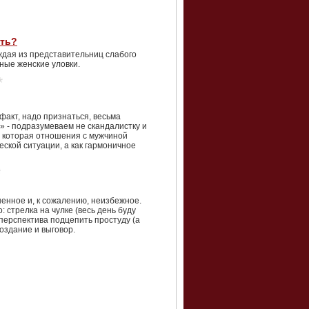
ать?
аждая из представительниц слабого
нные женские уловки.
факт, надо признаться, весьма
» - подразумеваем не скандалистку и
, которая отношения с мужчиной
ской ситуации, а как гармоничное
енное и, к сожалению, неизбежное.
: стрелка на чулке (весь день буду
 перспектива подцепить простуду (а
поздание и выговор.