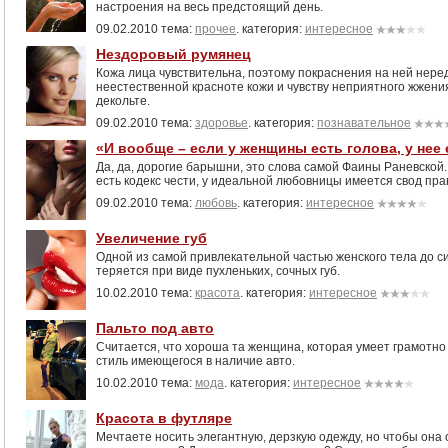
настроения на весь предстоящий день.
09.02.2010 тема:
прочее
. категория:
интересное
Нездоровый румянец
Кожа лица чувствительна, поэтому покраснения на ней неред
неестественной красноте кожи и чувству неприятного жжения 
декольте.
09.02.2010 тема:
здоровье
. категория:
познавательное
«И вообще – если у женщины есть голова, у нее
Да, да, дорогие барышни, это слова самой Фаины Раневской.
есть кодекс чести, у идеальной любовницы имеется свод пра
09.02.2010 тема:
любовь
. категория:
интересное
Увеличение губ
Одной из самой привлекательной частью женского тела до с
теряется при виде пухленьких, сочных губ.
10.02.2010 тема:
красота
. категория:
интересное
Пальто под авто
Считается, что хороша та женщина, которая умеет грамотн
стиль имеющегося в наличие авто.
10.02.2010 тема:
мода
. категория:
интересное
Красота в футляре
Мечтаете носить элегантную, дерзкую одежду, но чтобы она