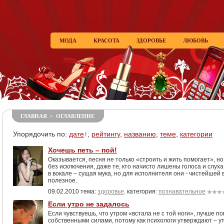
МОДА
КРАСОТА
ЗДОРОВЬЕ
ЛЮБОВЬ
ГЛАВНАЯ
>
ОГЛАВЛЕНИЕ
Упорядочить по:
дате
↑,
рейтингу
,
названию
,
теме
,
категории
Хочешь петь – пой!
Оказывается, песня не только «строить и жить помогает», но
без исключения, даже те, кто начисто лишены голоса и слух
в вокале – сущая мука, но для исполнителя они - чистейшей 
полезное.
09.02.2010 тема:
здоровье
. категория:
познавательное
Если утро не задалось
Если чувствуешь, что утром «встала не с той ноги», лучше 
собственными силами, потому как психологи утверждают – 