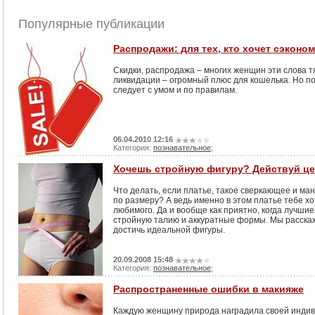
Популярные публикации
Распродажи: для тех, кто хочет сэконо
Скидки, распродажа – многих женщин эти слова т
ликвидации – огромный плюс для кошелька. Но п
следует с умом и по правилам.
06.04.2010 12:16
Категория:
познавательное
;
Хочешь стройную фигуру? Действуй це
Что делать, если платье, такое сверкающее и ма
по размеру? А ведь именно в этом платье тебе х
любимого. Да и вообще как приятно, когда лучши
стройную талию и аккуратные формы. Мы расскаж
достичь идеальной фигуры.
20.09.2008 15:48
Категория:
познавательное
;
Распространенные ошибки в макияже
Каждую женщину природа наградила своей индив