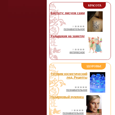
КРАСОТА
Биотату: рисуем сами
познавательное
Худышкам на заметку
интересное
ЗДОРОВЬЕ
Готовим косметический
лед. Рецепты
познавательное
Нездоровый румянец
познавательное