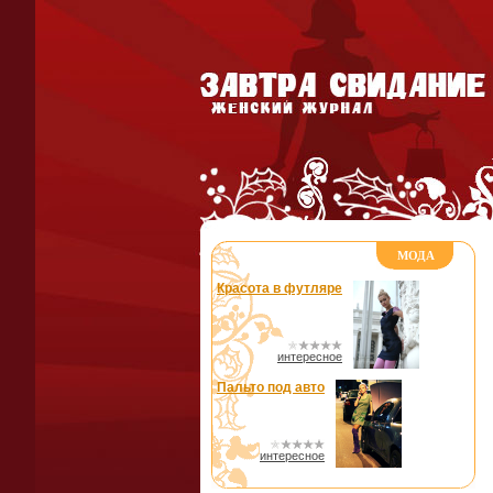
МОДА
Красота в футляре
интересное
Пальто под авто
интересное