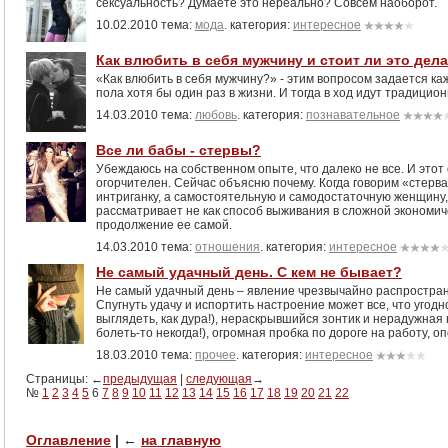
сексуальность? Думаете это нереально? Совсем наоборот.
10.02.2010 тема:
мода
. категория:
интересное
Как влюбить в себя мужчину и стоит ли это дел
«Как влюбить в себя мужчину?» - этим вопросом задается к
пола хотя бы один раз в жизни. И тогда в ход идут традицио
14.03.2010 тема:
любовь
. категория:
познавательное
Все ли бабы - стервы?
Убеждаюсь на собственном опыте, что далеко не все. И этот 
огорчителен. Сейчас объясню почему. Когда говорим «стерва
интриганку, а самостоятельную и самодостаточную женщину
рассматривает не как способ выживания в сложной экономиче
продолжение ее самой.
14.03.2010 тема:
отношения
. категория:
интересное
Не самый удачный день. С кем не бывает?
Не самый удачный день – явление чрезвычайно распростран
Спугнуть удачу и испортить настроение может все, что угодно
выглядеть, как дура!), нераскрывшийся зонтик и нерадужная
болеть-то некогда!), огромная пробка по дороге на работу, о
18.03.2010 тема:
прочее
. категория:
интересное
Страницы: ←
предыдущая
|
следующая
→
№
1
2
3
4
5
6
7
8
9
10
11
12
13
14
15
16
17
18
19
20
21
22
Оглавление
|
←
на главную