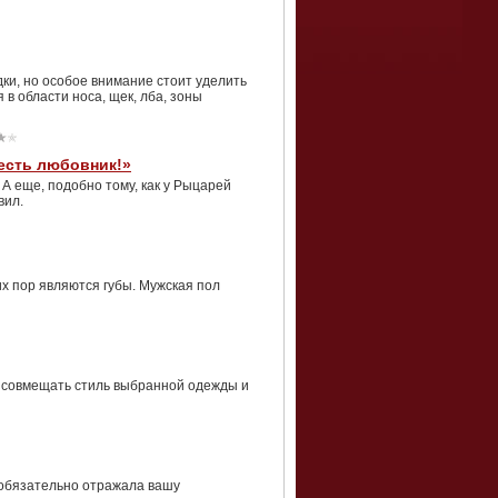
ки, но особое внимание стоит уделить
в области носа, щек, лба, зоны
 есть любовник!»
 А еще, подобно тому, как у Рыцарей
вил.
их пор являются губы. Мужская пол
о совмещать стиль выбранной одежды и
 обязательно отражала вашу