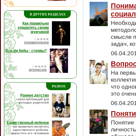
Понима
социал
В ДРУГИХ РАЗДЕЛАХ
Необходи
Как правильно
управлять своим
методоло
мужчиной
смысле п
познавательное
задач, к
Все ли бабы - стервы?
06.04.20
Вопрос
интересное
На первы
коллекти
что одно
РАЗНОЕ
это очен
Раннее детство
серия публикаций для
06.04.20
молодых родителей
Поняти
Понятие 
Единственный ребенок
как правильно воспитать
личность 
единственного ребенка,
вырастить его человеком