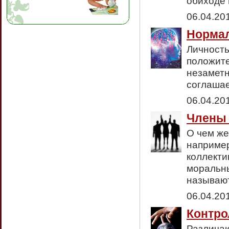
обиходе 
06.04.20
Нормал
Личность
положит
незаметн
соглашае
06.04.20
Члены 
О чем же
например
коллекти
моральны
называют
06.04.20
Контро
Различаю