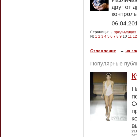
друг от 
контроль
06.04.20
Страницы: ←
предыдущая
№
1
2
3
4
5
6
7
8
9
10
11
12
Оглавление
|
←
на г
Популярные публ
К
Н
п
С
п
к
в
29.
Кат