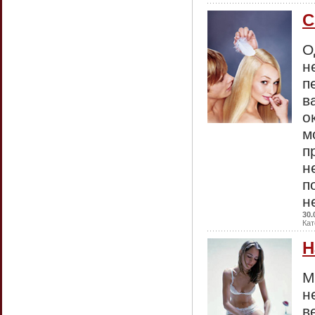
С
О
н
п
в
о
м
п
н
п
н
30.
Кат
Н
М
н
в