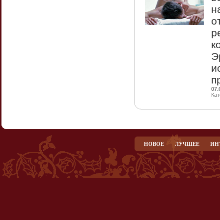
н
о
р
к
Э
и
п
07.
Кат
НОВОЕ
ЛУЧШЕЕ
ИН