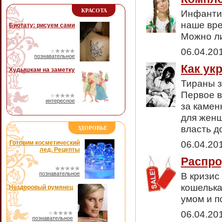
КРАСОТА
Инфантил
наше вре
Биотату: рисуем сами
Можно ли
06.04.20
познавательное
Как ук
Худышкам на заметку
Тираны 
Первое в
интересное
за камен
для женщ
власть д
ЗДОРОВЬЕ
06.04.20
Готовим косметический
лед. Рецепты
Распро
познавательное
В кризис
кошелька
Нездоровый румянец
умом и п
06.04.20
познавательное