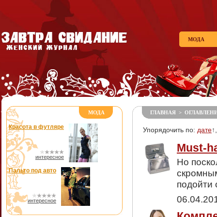
МОДА
МОДА
ГЛАВНАЯ
>
ОГЛАВЛЕН
Красота в футляре
Упорядочить по:
дате
↑
Must-h
интересное
Но поско
Пальто под авто
скромным
подойти 
06.04.20
интересное
Компле