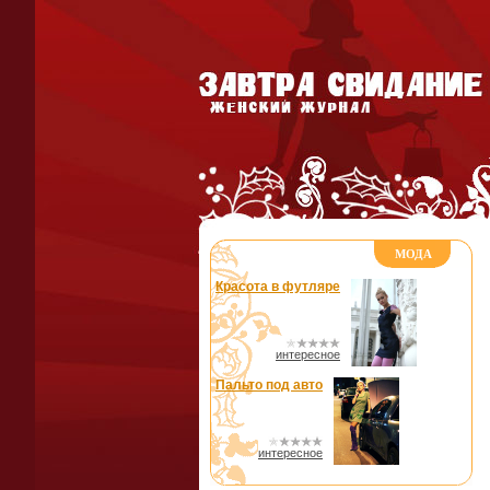
МОДА
Красота в футляре
интересное
Пальто под авто
интересное