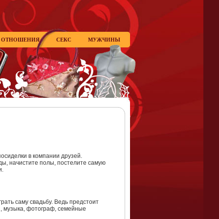
ОТНОШЕНИЯ
СЕКС
МУЖЧИНЫ
осиделки в компании друзей.
ды, начистите полы, постелите самую
и.
рать саму свадьбу. Ведь предстоит
ы, музыка, фотограф, семейные