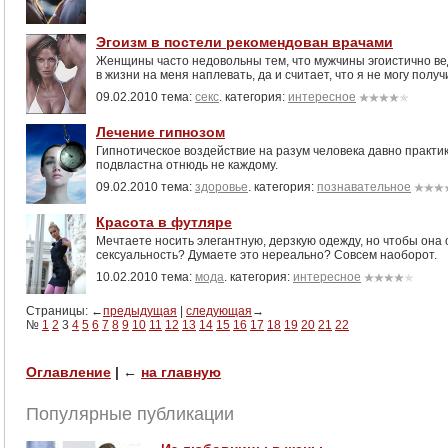
Эгоизм в постели рекомендован врачами
Женщины часто недовольны тем, что мужчины эгоистично веду
в жизни на меня наплевать, да и считает, что я не могу полу
09.02.2010 тема:
секс
. категория:
интересное
Лечение гипнозом
Гипнотическое воздействие на разум человека давно практик
подвластна отнюдь не каждому.
09.02.2010 тема:
здоровье
. категория:
познавательное
Красота в футляре
Мечтаете носить элегантную, дерзкую одежду, но чтобы она
сексуальность? Думаете это нереально? Совсем наоборот.
10.02.2010 тема:
мода
. категория:
интересное
Страницы: ←
предыдущая
|
следующая
→
№
1
2
3
4
5
6
7
8
9
10
11
12
13
14
15
16
17
18
19
20
21
22
Оглавление
|
←
на главную
Популярные публикации