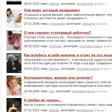
09.02.2010 тема:
любовь
. категория:
интересное
Ода мужу, который раздражает
Услышала в одном фильме такую замечательную фразу: «Ну, в
сплошных достоинств, может раздражать?»
27.01.2009 тема:
отношения
. категория:
смешное
О чем говорит стоптанный каблучок?
Плоская стопа, казалось бы, - безобидное отклонение от нор
заболеванием-то не считают, оказывается, может привнести
09.02.2010 тема:
здоровье
. категория:
познавательное
Как влюбить в себя мужчину и стоит ли это дел
«Как влюбить в себя мужчину?» - этим вопросом задается к
пола хотя бы один раз в жизни. И тогда в ход идут традицио
14.03.2010 тема:
любовь
. категория:
познавательное
Контрацептивы: вредно или полезно?
Современной женщине необходимо уметь защитить себя во в
информацию о методах оральной контрацепции и альтернат
22.09.2008 тема:
секс
. категория:
познавательное
О любви не говори...
Как ни странно, но излишняя откровенность может лишь на
07.02.2010 тема:
любовь
. категория:
интересное