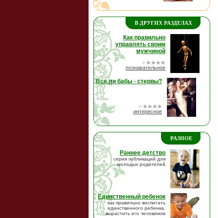
В ДРУГИХ РАЗДЕЛАХ
Как правильно
управлять своим
мужчиной
познавательное
Все ли бабы - стервы?
интересное
РАЗНОЕ
Раннее детство
серия публикаций для
молодых родителей
Единственный ребенок
как правильно воспитать
единственного ребенка,
вырастить его человеком