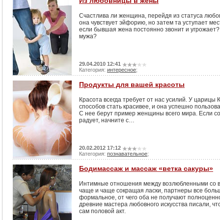
Из любовницы в жены
Счастлива ли женщина, перейдя из статуса любо
она чувствует эйфорию, но затем та уступает мес
если бывшая жена постоянно звонит и угрожает?
мужа?
29.04.2010 12:41
Категория:
интересное
;
Продукты для вашей красоты
Красота всегда требует от нас усилий. У цариц
способов стать красивее, и она успешно пользо
С нее берут пример женщины всего мира. Если со
радует, начните с…
20.02.2012 17:12
Категория:
познавательное
;
Бодимассаж и массаж «ветка сакуры»
Интимные отношения между возлюбленными со в
чаще и чаще сокращая ласки, партнеры все боль
формальное, от чего оба не получают полноценног
древние мастера любовного искусства писали, чт
сам половой акт.