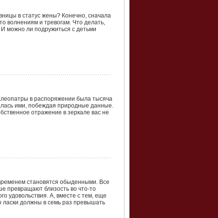
вницы в статус жены? Конечно, сначала
то волнениям и тревогам. Что делать,
 И можно ли подружиться с детьми
ы Клеопатры в распоряжении была тысяча
валась ими, побеждая природные данные.
бственное отражение в зеркале вас не
ременем становятся обыденными. Все
ше превращают близость во что-то
о удовольствия. А, вместе с тем, еще
о ласки должны в семь раз превышать