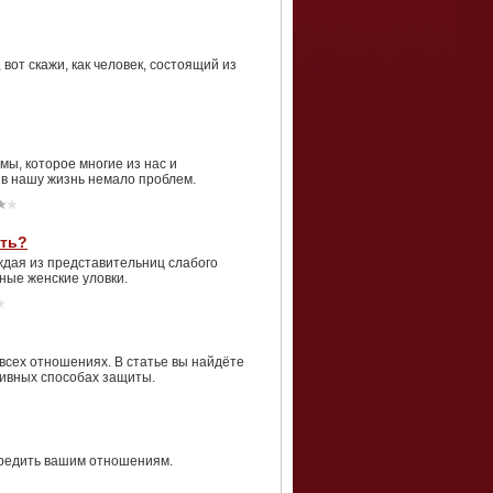
от скажи, как человек, состоящий из
мы, которое многие из нас и
 в нашу жизнь немало проблем.
ать?
аждая из представительниц слабого
нные женские уловки.
сех отношениях. В статье вы найдёте
ивных способах защиты.
вредить вашим отношениям.