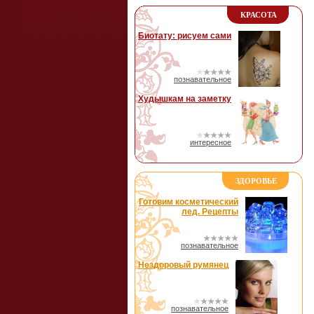
КРАСОТА
Биотату: рисуем сами
познавательное
Худышкам на заметку
интересное
ЗДОРОВЬЕ
Готовим косметический
лед. Рецепты
познавательное
Нездоровый румянец
познавательное