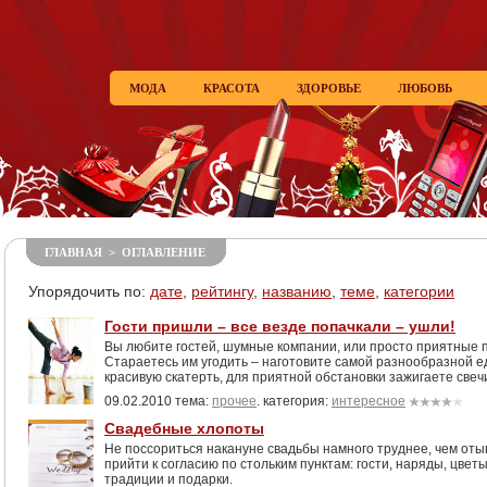
МОДА
КРАСОТА
ЗДОРОВЬЕ
ЛЮБОВЬ
ГЛАВНАЯ
>
ОГЛАВЛЕНИЕ
Упорядочить по:
дате
,
рейтингу
,
названию
,
теме
,
категории
Гости пришли – все везде попачкали – ушли!
Вы любите гостей, шумные компании, или просто приятные п
Стараетесь им угодить – наготовите самой разнообразной е
красивую скатерть, для приятной обстановки зажигаете свеч
09.02.2010 тема:
прочее
. категория:
интересное
Свадебные хлопоты
Не поссориться накануне свадьбы намного труднее, чем отыг
прийти к согласию по стольким пунктам: гости, наряды, цвет
традиции и подарки.