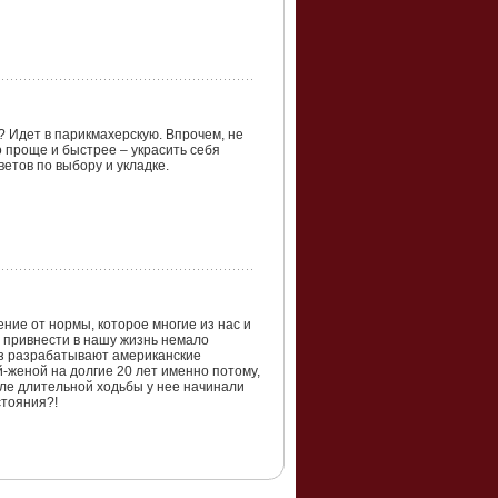
? Идет в парикмахерскую. Впрочем, не
 проще и быстрее – украсить себя
етов по выбору и укладке.
ение от нормы, которое многие из нас и
т привнести в нашу жизнь немало
ьез разрабатывают американские
й-женой на долгие 20 лет именно потому,
сле длительной ходьбы у нее начинали
стояния?!