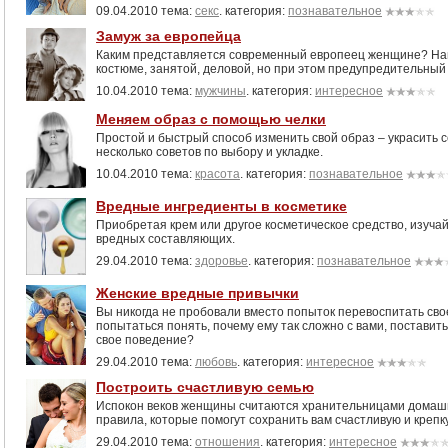
09.04.2010 тема:
секс
. категория:
познавательное
Замуж за европейца
Каким представляется современный европеец женщине? Нав
костюме, занятой, деловой, но при этом предупредительный 
10.04.2010 тема:
мужчины
. категория:
интересное
Меняем образ с помощью челки
Простой и быстрый способ изменить свой образ – украсить 
несколько советов по выбору и укладке.
10.04.2010 тема:
красота
. категория:
познавательное
Вредные ингредиенты в косметике
Приобретая крем или другое косметическое средство, изучай
вредных составляющих.
29.04.2010 тема:
здоровье
. категория:
познавательное
Женские вредные привычки
Вы никогда не пробовали вместо попыток перевоспитать сво
попытаться понять, почему ему так сложно с вами, поставить
свое поведение?
29.04.2010 тема:
любовь
. категория:
интересное
Построить счастливую семью
Испокон веков женщины считаются хранительницами домашн
правила, которые помогут сохранить вам счастливую и крепк
29.04.2010 тема:
отношения
. категория:
интересное