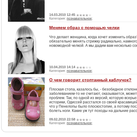
14.03.2010 12:45
Категория:
познавательное
;
Меняем образ с помощью челки
Что делает женщина, когда хочет изменить образ
обязательно менять стрижку радикально, намного
новомодной челкой. А мы дадим вам несколько сов
10.04.2010 14:14
Категория:
познавательное
;
О чем говорит стоптанный каблучок?
Плоская стопа, казалось бы, - безобидное отклон
заболеванием-то не считают, оказывается, може
проблем. Так, по одной из версий, которую всер
историки, Одиссей расстался со своей красавице
что у Пенелопы было плоскостопие, а потому по
болеть ноги. Какие уж тут походы на дальние рас
09.02.2010 22:58
Категория:
познавательное
;