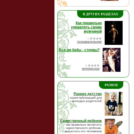
В ДРУГИХ РАЗДЕЛАХ
Как правильно
управлять своим
мужчиной
познавательное
Все ли бабы - стервы?
интересное
РАЗНОЕ
Раннее детство
серия публикаций для
молодых родителей
Единственный ребенок
как правильно воспитать
единственного ребенка,
вырастить его человеком