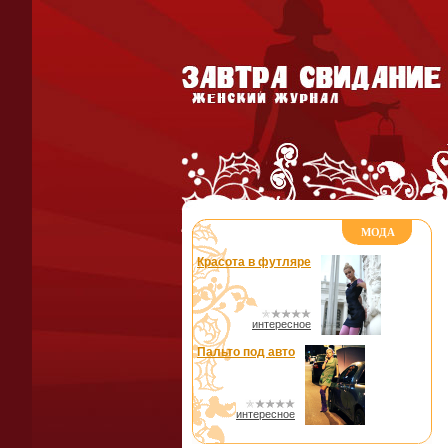
МОДА
Красота в футляре
интересное
Пальто под авто
интересное