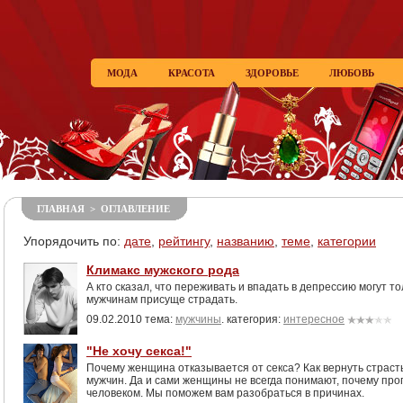
МОДА
КРАСОТА
ЗДОРОВЬЕ
ЛЮБОВЬ
ГЛАВНАЯ
>
ОГЛАВЛЕНИЕ
Упорядочить по:
дате
,
рейтингу
,
названию
,
теме
,
категории
Климакс мужского рода
А кто сказал, что переживать и впадать в депрессию могут 
мужчинам присуще страдать.
09.02.2010 тема:
мужчины
. категория:
интересное
"Не хочу секса!"
Почему женщина отказывается от секса? Как вернуть страст
мужчин. Да и сами женщины не всегда понимают, почему пр
человеком. Мы поможем вам разобраться в причинах.