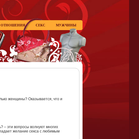
ОТНОШЕНИЯ
СЕКС
МУЖЧИНЫ
только женщины? Оказывается, что и
ь? – эти вопросы волнуют многих
опадает желание секса с любимым