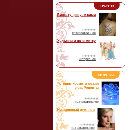
КРАСОТА
Биотату: рисуем сами
познавательное
Худышкам на заметку
интересное
ЗДОРОВЬЕ
Готовим косметический
лед. Рецепты
познавательное
Нездоровый румянец
познавательное