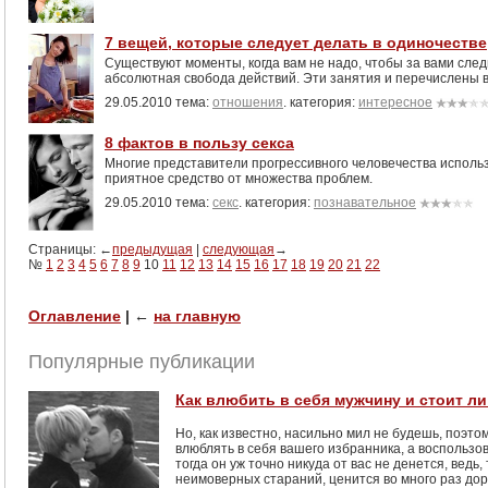
7 вещей, которые следует делать в одиночестве
Существуют моменты, когда вам не надо, чтобы за вами след
абсолютная свобода действий. Эти занятия и перечислены в
29.05.2010 тема:
отношения
. категория:
интересное
8 фактов в пользу секса
Многие представители прогрессивного человечества использ
приятное средство от множества проблем.
29.05.2010 тема:
секс
. категория:
познавательное
Страницы: ←
предыдущая
|
следующая
→
№
1
2
3
4
5
6
7
8
9
10
11
12
13
14
15
16
17
18
19
20
21
22
Оглавление
|
←
на главную
Популярные публикации
Как влюбить в себя мужчину и стоит ли
Но, как известно, насильно мил не будешь, поэто
влюблять в себя вашего избранника, а воспользо
тогда он уж точно никуда от вас не денется, ведь
неимоверных стараний, ценится во много раз до