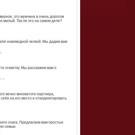
ерное, это мужчина в очень дорогом
и милый. Так ли это на самом деле?
себя новомодной челкой. Мы дадим вам
те этикетку. Мы расскажем вам о
его вечно виноватого партнера,
 себя на его место и откорректировать
его очага. Предлагаем вам простые
ую семью.