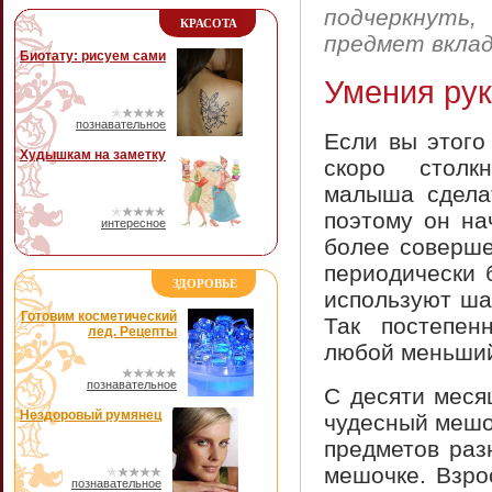
подчеркнут
КРАСОТА
предмет вкла
Биотату: рисуем сами
Умения рук
познавательное
Если вы этого
Худышкам на заметку
скоро столк
малыша сделат
поэтому он на
интересное
более соверше
периодически 
ЗДОРОВЬЕ
используют ша
Готовим косметический
Так постепен
лед. Рецепты
любой меньший
познавательное
С десяти меся
Нездоровый румянец
чудесный мешо
предметов раз
мешочке. Взро
познавательное