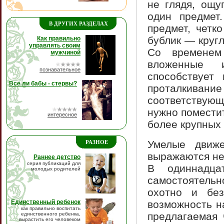
не глядя, ощу
один предмет
В ДРУГИХ РАЗДЕЛАХ
предмет, четк
бублик — круг
Как правильно
управлять своим
Со временем
мужчиной
вложенные 
познавательное
способствует
Все ли бабы - стервы?
проталкиван
соответствующ
нужно помести
интересное
более крупных 
Умелые движе
РАЗНОЕ
выражаются не
Раннее детство
серия публикаций для
В одиннадца
молодых родителей
самостоятельн
охотно и без
Единственный ребенок
возможность н
как правильно воспитать
предлагаемая 
единственного ребенка,
вырастить его человеком