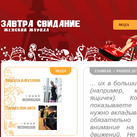
МОДА
МОДА
ГЛАВНАЯ
>
РАННЕЕ Д
Красота в футляре
... их в боль
(например, 
ящичек). 
интересное
показываете 
Пальто под авто
нужно вкладыв
обязатель
внимание на
интересное
движений. Н