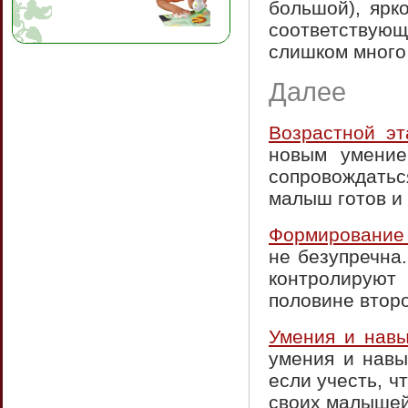
большой), ярк
соответствующ
слишком много
Далее
Возрастной эт
новым умение
сопровождать
малыш готов и 
Формирование
не безупречна
контролируют
половине второ
Умения и навы
умения и навы
если учесть, ч
своих малышей в