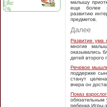
малышу приотк
еще более в
развитию инте
предметов.
Далее
Развитие ума 
многие малыш
оказывались б
детей второго 
Речевое мышл
поддержке сын
станут целен
вчера он доста
Показ взросло
обязательным 
ребенка.Игр