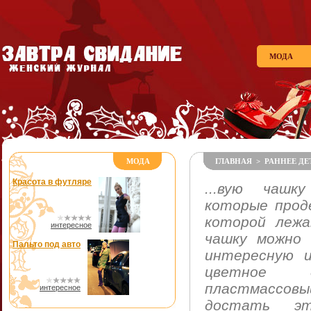
МОДА
МОДА
ГЛАВНАЯ
>
РАННЕЕ Д
Красота в футляре
...вую чашк
которые прод
которой леж
интересное
чашку можно
Пальто под авто
интересную 
цветное д
пластмассо
интересное
достать эт