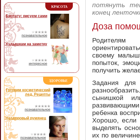
потянуть те
КРАСОТА
конец ленточки
Биотату: рисуем сами
Доза помо
познавательное
Родителям
Худышкам на заметку
ориентирова
своему малышу
попыток, эмоц
интересное
получить желае
ЗДОРОВЬЕ
Задания для
разнообразить
Готовим косметический
лед. Рецепты
сынишкой и
развивающими
познавательное
ребенка воспри
Нездоровый румянец
Хорошо, если 
выделять осно
их по величин
познавательное