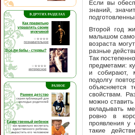
Если вы обесп
знаний, значи
В ДРУГИХ РАЗДЕЛАХ
подготовленны
Как правильно
управлять своим
Второй год ж
мужчиной
малышом самой
познавательное
возраста могу
разные действ
Все ли бабы - стервы?
Так постепенн
предметами: к
интересное
и собирают, 
подолгу повто
объясняется 
РАЗНОЕ
свойствам. Ра
Раннее детство
серия публикаций для
можно ставить 
молодых родителей
вкладывать ме
ровно в кор
Единственный ребенок
проявления у 
как правильно воспитать
такие действ
единственного ребенка,
вырастить его человеком