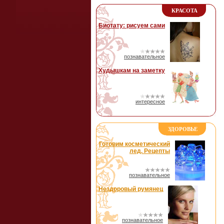
КРАСОТА
Биотату: рисуем сами
познавательное
Худышкам на заметку
интересное
ЗДОРОВЬЕ
Готовим косметический
лед. Рецепты
познавательное
Нездоровый румянец
познавательное