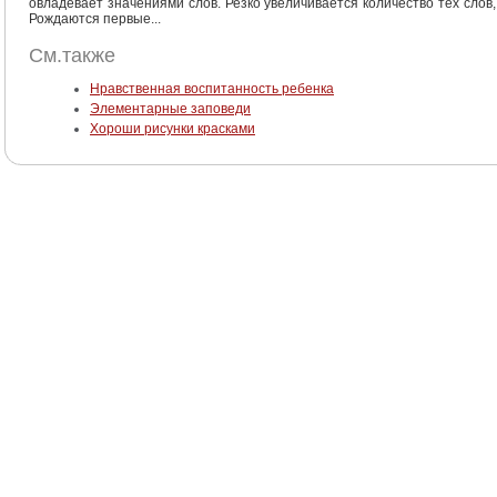
овладевает значениями слов. Резко увеличивается количество тех слов,
Рождаются первые...
См.также
Нравственная воспитанность ребенка
Элементарные заповеди
Хороши рисунки красками