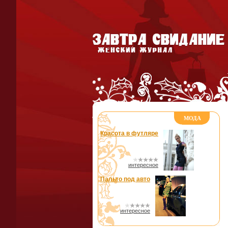
МОДА
Красота в футляре
интересное
Пальто под авто
интересное