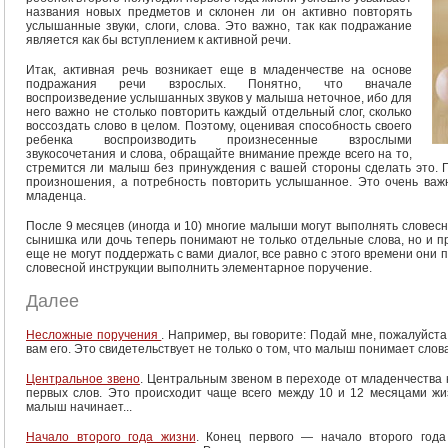
названия новых предметов и склонен ли он активно повторять
услышанные звуки, слоги, слова. Это важно, так как подражание
является как бы вступлением к активной речи.
Итак, активная речь возникает еще в младенчестве на основе
подражания речи взрослых. Понятно, что вначале
воспроизведение услышанных звуков у малыша неточное, ибо для
него важно не столько повторить каждый отдельный слог, сколько
воссоздать слово в целом. Поэтому, оценивая способность своего
ребенка воспроизводить произнесенные взрослыми
звукосочетания и слова, обращайте внимание прежде всего на то,
стремится ли малыш без принуждения с вашей стороны сделать это. П
произношения, а потребность повторить услышанное. Это очень важ
младенца.
После 9 месяцев (иногда и 10) многие малыши могут выполнять словесн
сынишка или дочь теперь понимают не только отдельные слова, но и п
еще не могут поддержать с вами диалог, все равно с этого времени они
словесной инструкции выполнить элементарное поручение.
Далее
Несложные поручения
. Например, вы говорите: Подай мне, пожалуйст
вам его. Это свидетельствует не только о том, что малыш понимает слова,
Центральное звено
. Центральным звеном в переходе от младенчества 
первых слов. Это происходит чаще всего между 10 и 12 месяцами жи
малыш начинает...
Начало второго года жизни
. Конец первого — начало второго года