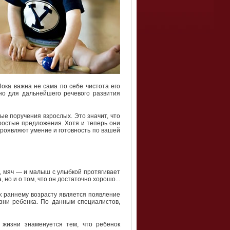
ока важна не сама по себе чистота его
но для дальнейшего речевого развития
ые поручения взрослых. Это значит, что
ростые предложения. Хотя и теперь они
 проявляют умение и готовность по вашей
а, мяч — и малыш с улыбкой протягивает
 но и о том, что он достаточно хорошо...
к раннему возрасту является появление
зни ребенка. По данным специалистов,
 жизни знаменуется тем, что ребенок