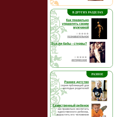
В ДРУГИХ РАЗДЕЛАХ
Как правильно
управлять своим
мужчиной
познавательное
Все ли бабы - стервы?
интересное
РАЗНОЕ
Раннее детство
серия публикаций для
молодых родителей
Единственный ребенок
как правильно воспитать
единственного ребенка,
вырастить его человеком