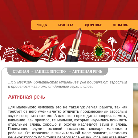
МОДА
КРАСОТА
ЗДОРОВЬЕ
ЛЮБОВЬ
ГЛАВНАЯ
>
РАННЕЕ ДЕТСТВО
> АКТИВНАЯ РЕЧЬ
...К 9 месяцам большинство младенцев уже подражают взрослым
и произносят за ними отдельные звуки и слоги.
Активная речь
Для маленького человека это не такая уж легкая работа, так как
требует от него умений четко отличить произнесенный взрослым
звук и воспроизвести его. А для этого приходится напрячь память,
внимание. Как правило, те малыши, которые научились понимать
отдельные слова, хорошо и охотно наследуют звуки и слова.
Понимание служит основой пассивного словаря маленького
ребенка. От взрослого в значительной мере зависит, насколько
ребенок второго полугодия первого года жизни успешно усваивает