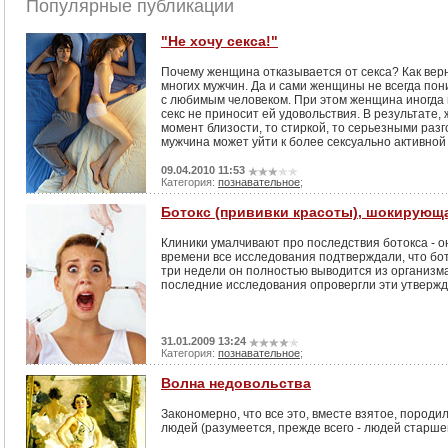
Популярные публикации
"Не хочу секса!"
Почему женщина отказывается от секса? Как верн
многих мужчин. Да и сами женщины не всегда по
с любимым человеком. При этом женщина иногда и
секс не приносит ей удовольствия. В результате,
момент близости, то стиркой, то серьезными разго
мужчина может уйти к более сексуально активно
09.04.2010 11:53
Категория:
познавательное
;
Ботокс (прививки красоты), шокирующ
Клиники умалчивают про последствия ботокса - он
времени все исследования подтверждали, что бот
три недели он полностью выводится из организма
последние исследования опровергли эти утвержд
31.01.2009 13:24
Категория:
познавательное
;
Волна недовольства
Закономерно, что все это, вместе взятое, пород
людей (разумеется, прежде всего - людей старшего