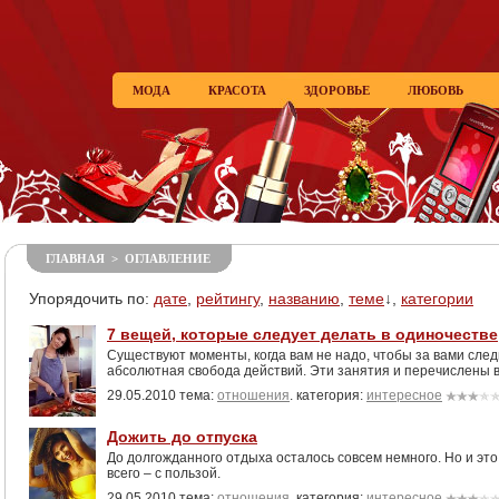
МОДА
КРАСОТА
ЗДОРОВЬЕ
ЛЮБОВЬ
ГЛАВНАЯ
>
ОГЛАВЛЕНИЕ
Упорядочить по:
дате
,
рейтингу
,
названию
,
теме
↓,
категории
7 вещей, которые следует делать в одиночестве
Существуют моменты, когда вам не надо, чтобы за вами след
абсолютная свобода действий. Эти занятия и перечислены в
29.05.2010 тема:
отношения
. категория:
интересное
Дожить до отпуска
До долгожданного отдыха осталось совсем немного. Но и эт
всего – с пользой.
29.05.2010 тема:
отношения
. категория:
интересное