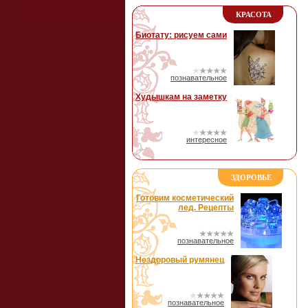
КРАСОТА
Биотату: рисуем сами
познавательное
Худышкам на заметку
интересное
ЗДОРОВЬЕ
Готовим косметический
лед. Рецепты
познавательное
Нездоровый румянец
познавательное