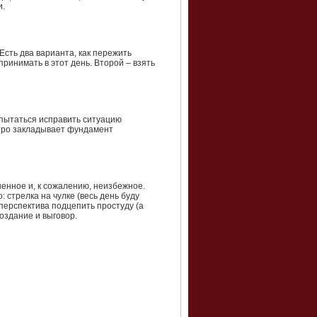
и.
 Есть два варианта, как пережить
принимать в этот день. Второй – взять
попытаться исправить ситуацию
утро закладывает фундамент
енное и, к сожалению, неизбежное.
: стрелка на чулке (весь день буду
 перспектива подцепить простуду (а
поздание и выговор.