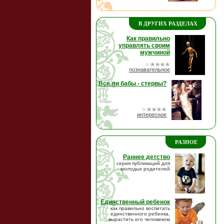
В ДРУГИХ РАЗДЕЛАХ
Как правильно
управлять своим
мужчиной
познавательное
Все ли бабы - стервы?
интересное
РАЗНОЕ
Раннее детство
серия публикаций для
молодых родителей
Единственный ребенок
как правильно воспитать
единственного ребенка,
вырастить его человеком