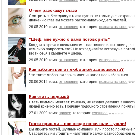
О чем расскажут глаза
Смотреть собеседнику в глаза нужно не только для сохранен
движению глаз вы можете распознавать ход его мыслей.
29.05.2010 тема:
отношения
. категория:
познавательное
"Шеф, мне нужно с вами поговорить"
Каждая встреча с начальником – настоящее испытание для в
чем-либо попросить его? Не откладывайте встречу на потом!
вести себя в кабинете у шефа.
29.05.2010 тема:
отношения
. категория:
интересное
Как избавиться от любовной зависимости?
Что такое любовная зависимость и как от нее избавиться
20.06.2012 тема:
отношения
. категория:
познавательное
Как стать ведьмой
Стать ведьмой мечтает, конечно, не каждая девушка в юност
людей конечно есть. Причину подобного стремления понять 
27.01.2009 тема:
прочее
. категория:
смешное
Гости пришли – все везде попачкали – ушли!
Вы любите гостей, шумные компании, или просто приятные п
Стараетесь им угодить – наготовите самой разнообразной е