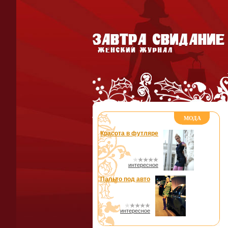
МОДА
Красота в футляре
интересное
Пальто под авто
интересное