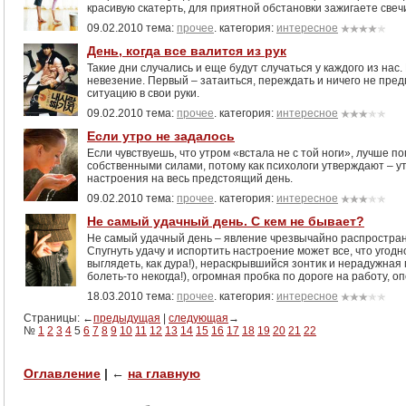
красивую скатерть, для приятной обстановки зажигаете свеч
09.02.2010 тема:
прочее
. категория:
интересное
День, когда все валится из рук
Такие дни случались и еще будут случаться у каждого из нас.
невезение. Первый – затаиться, переждать и ничего не пред
ситуацию в свои руки.
09.02.2010 тема:
прочее
. категория:
интересное
Если утро не задалось
Если чувствуешь, что утром «встала не с той ноги», лучше 
собственными силами, потому как психологи утверждают – 
настроения на весь предстоящий день.
09.02.2010 тема:
прочее
. категория:
интересное
Не самый удачный день. С кем не бывает?
Не самый удачный день – явление чрезвычайно распростран
Спугнуть удачу и испортить настроение может все, что угодно
выглядеть, как дура!), нераскрывшийся зонтик и нерадужная
болеть-то некогда!), огромная пробка по дороге на работу, о
18.03.2010 тема:
прочее
. категория:
интересное
Страницы: ←
предыдущая
|
следующая
→
№
1
2
3
4
5
6
7
8
9
10
11
12
13
14
15
16
17
18
19
20
21
22
Оглавление
|
←
на главную