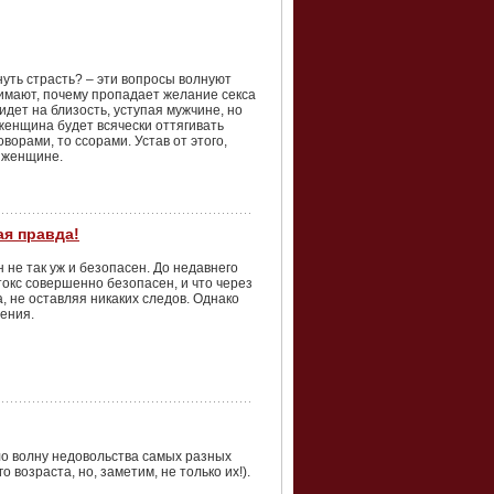
уть страсть? – эти вопросы волнуют
нимают, почему пропадает желание секса
дет на близость, уступая мужчине, но
 женщина будет всячески оттягивать
ворами, то ссорами. Устав от этого,
й женщине.
ая правда!
 не так уж и безопасен. До недавнего
окс совершенно безопасен, и что через
, не оставляя никаких следов. Однако
ения.
ило волну недовольства самых разных
 возраста, но, заметим, не только их!).