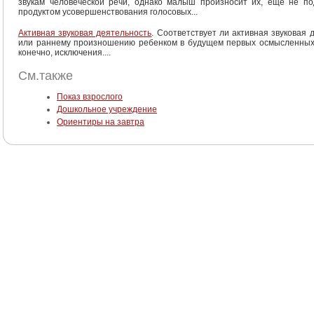
звукам человеческой речи, однако малыш произносит их, еще не по
продуктом усовершенствования голосовых...
Активная звуковая деятельность
. Соответствует ли активная звуковая
или раннему произношению ребенком в будущем первых осмысленных с
конечно, исключения....
См.также
Показ взрослого
Дошкольное учреждение
Ориентиры на завтра