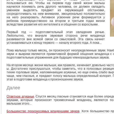
пользоваться ею. Чтобы на первом году своей жизни малыш
научился понимать речь другого человека, он должен овладеть
умением выделять предмет из окружающей обстановки,
сосредоточивать на нем внимание, эмоционально положительно
на него реагировать. Активное усвоение речи формируется у
ребенка преимущественно на втором и третьем годах жизни
вследствие развития его интеллекта и общения со взрослыми.
Первый год — подготовительный этап овладения речью.
Любопытно, что вначале звуковая сторона речи младенца
развивается вне всякой связи со смысловой. Эта связь начнет
устанавливаться к концу первого — началу второго года. А пока...
Пока малышу только месяц, он произносит неопределенные звуки. Наиб
звуки и выкрики являются примитивной формой общения младенца с 
подготовительные упражнения для будущих членораздельных звуков.
На втором месяце жизни малыши, как правило, начинают довольно часто
ы. Достаточно прислушаться, чтобы заметить, что в голосовых реакци
тихие горловые звуки, напоминающие агуканье, но еще очень слабо вы
чаще, чем гласные, и придают голосу малыша определенный колорит.
этап в подготовке младенца к произношению звуков.
Далее
Ответное агуканье
. Спустя месяц гласные становятся еще более опре
звуками, которые произносит трехмесячный младенец, являются по
малышам этого...
Большинство произносимых младенцами звуков
. Хотя большинство п