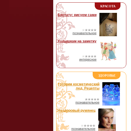
КРАСОТА
Биотату: рисуем сами
познавательное
Худышкам на заметку
интересное
ЗДОРОВЬЕ
Готовим косметический
лед. Рецепты
познавательное
Нездоровый румянец
познавательное