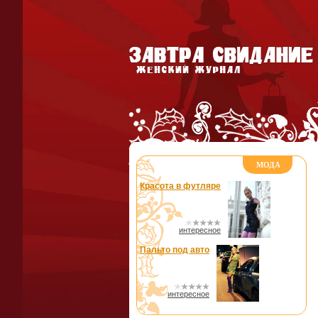
МОДА
Красота в футляре
интересное
Пальто под авто
интересное