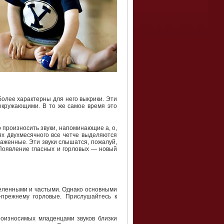
олее характерны для него выкрики. Эти
окружающими. В то же самое время это
 произносить звуки, напоминающие а, о,
ях двухмесячного все четче выделяются
раженные. Эти звуки слышатся, пожалуй,
 Появление гласных и горловых — новый
деленными и частыми. Однако основными
-прежнему горловые. Прислушайтесь к
роизносимых младенцами звуков близки