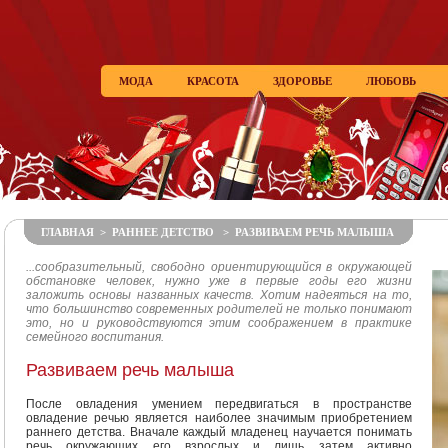
МОДА
КРАСОТА
ЗДОРОВЬЕ
ЛЮБОВЬ
ГЛАВНАЯ
>
РАННЕЕ ДЕТСТВО
> РАЗВИВАЕМ РЕЧЬ МАЛЫША
...сообразительный, свободно ориентирующийся в окружающей
обстановке человек, нужно уже в первые годы его жизни
заложить основы названных качеств. Хотим надеяться на то,
что большинство современных родителей не только понимают
это, но и руководствуются этим соображением в практике
семейного воспитания.
Развиваем речь малыша
После овладения умением передвигаться в пространстве
овладение речью является наиболее значимым приобретением
раннего детства. Вначале каждый младенец научается понимать
речь окружающих его взрослых и лишь затем активно