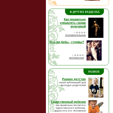
В ДРУГИХ РАЗДЕЛАХ
Как правильно
управлять своим
мужчиной
познавательное
Все ли бабы - стервы?
интересное
РАЗНОЕ
Раннее детство
серия публикаций для
молодых родителей
Единственный ребенок
как правильно воспитать
единственного ребенка,
вырастить его человеком